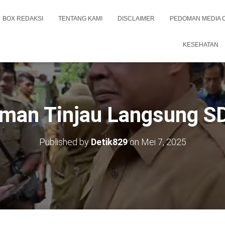
BOX REDAKSI
TENTANG KAMI
DISCLAIMER
PEDOMAN MEDIA 
KESEHATAN
eman Tinjau Langsung S
Published by
Detik829
on
Mei 7, 2025