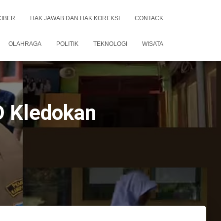
CIBER
HAK JAWAB DAN HAK KOREKSI
CONTACK
OLAHRAGA
POLITIK
TEKNOLOGI
WISATA
D Kledokan