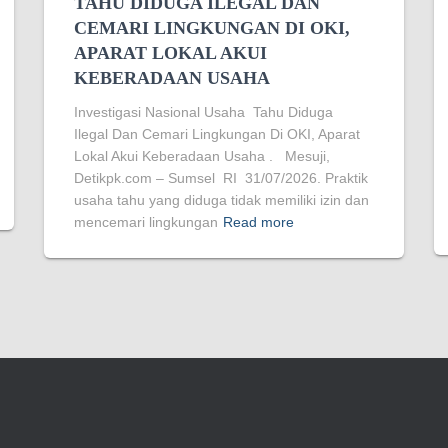
TAHU DIDUGA ILEGAL DAN
CEMARI LINGKUNGAN DI OKI,
APARAT LOKAL AKUI
KEBERADAAN USAHA
Investigasi Nasional Usaha Tahu Diduga
Ilegal Dan Cemari Lingkungan Di OKI, Aparat
Lokal Akui Keberadaan Usaha . Mesuji,
Detikpk.com – Sumsel RI 31/07/2026. Praktik
usaha tahu yang diduga tidak memiliki izin dan
mencemari lingkungan
Read more