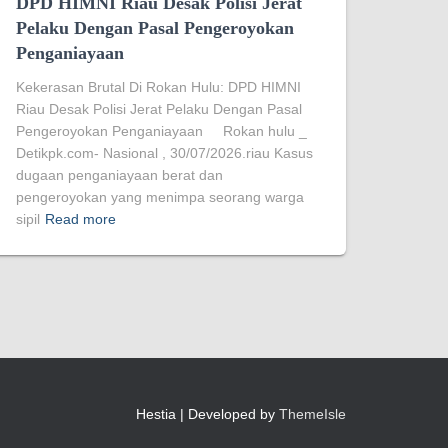
DPD HIMNI Riau Desak Polisi Jerat
Pelaku Dengan Pasal Pengeroyokan
Penganiayaan
Kekerasan Brutal Di Rokan Hulu: DPD HIMNI
Riau Desak Polisi Jerat Pelaku Dengan Pasal
Pengeroyokan Penganiayaan Rokan hulu _
Detikpk.com- Nasional , 30/07/2026.riau Kasus
dugaan penganiayaan berat dan
pengeroyokan yang menimpa seorang warga
sipil
Read more
Hestia | Developed by
ThemeIsle