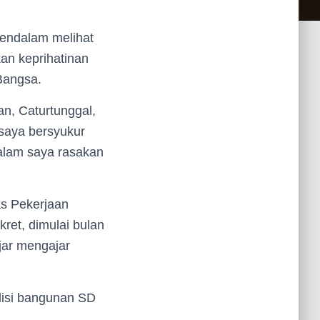
endalam melihat
an keprihatinan
Bangsa.
n, Caturtunggal,
saya bersyukur
dalam saya rasakan
as Pekerjaan
et, dimulai bulan
jar mengajar
ndisi bangunan SD