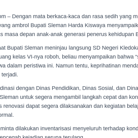
om – Dengan mata berkaca-kaca dan rasa sedih yang m
yang ambrol Bupati Sleman Harda Kiswaya menyampaik
as masa depan anak-anak generasi penerus kehidupan 
aat Bupati Sleman meninjau langsung SD Negeri Kledoka
uang kelas VI-nya roboh, beliau menyampaikan bahwa “
iwa dalam peristiwa ini. Namun tentu, keprihatinan men
terjadi.
dinasi dengan Dinas Pendidikan, Dinas Sosial, dan Din
eman untuk segera mengambil langkah cepat dan konkr
es renovasi dapat segera dilaksanakan dan kegiatan bela
ormal.
eminta dilakukan inventarisasi menyeluruh terhadap ko
encegah kejadian serupa terulang.