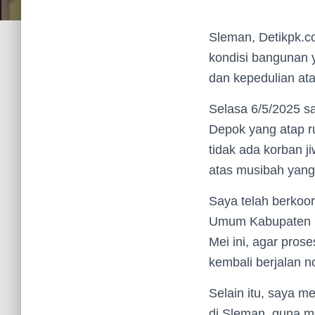
Sleman, Detikpk.c
kondisi bangunan 
dan kepedulian at
Selasa 6/5/2025 s
Depok yang atap r
tidak ada korban j
atas musibah yang 
Saya telah berkoor
Umum Kabupaten Sl
Mei ini, agar pros
kembali berjalan n
Selain itu, saya m
di Sleman, guna m