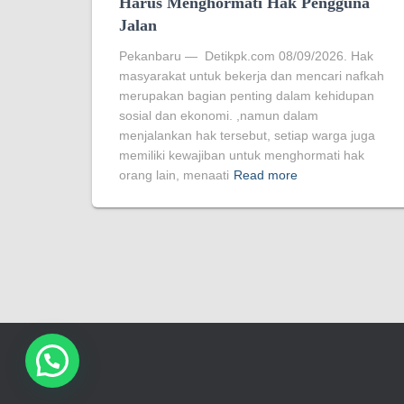
Harus Menghormati Hak Pengguna
Jalan
Pekanbaru — Detikpk.com 08/09/2026. Hak
masyarakat untuk bekerja dan mencari nafkah
merupakan bagian penting dalam kehidupan
sosial dan ekonomi. ,namun dalam
menjalankan hak tersebut, setiap warga juga
memiliki kewajiban untuk menghormati hak
orang lain, menaati
Read more