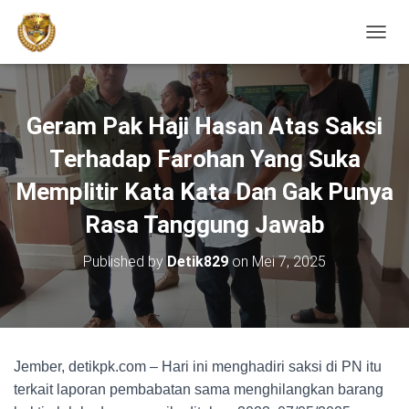
TOGGL
Geram Pak Haji Hasan Atas Saksi
Terhadap Farohan Yang Suka
Memplitir Kata Kata Dan Gak Punya
Rasa Tanggung Jawab
Published by
Detik829
on
Mei 7, 2025
Jember, detikpk.com – Hari ini menghadiri saksi di PN itu
terkait laporan pembabatan sama menghilangkan barang