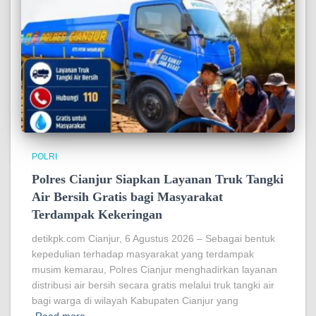
POLRI
Polres Cianjur Siapkan Layanan Truk Tangki
Air Bersih Gratis bagi Masyarakat
Terdampak Kekeringan
detikpk.com Cianjur, 6 Agustus 2026 – Sebagai bentuk
kepedulian terhadap masyarakat yang terdampak
musim kemarau, Polres Cianjur menghadirkan layanan
distribusi air bersih secara gratis melalui truk tangki air
bagi warga di wilayah Kabupaten Cianjur yang
Read more