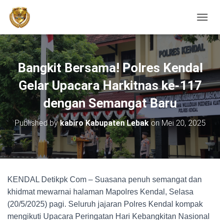
TOGGL
Bangkit Bersama! Polres Kendal
Gelar Upacara Harkitnas ke-117
dengan Semangat Baru
Published by
kabiro Kabupaten Lebak
on
Mei 20, 2025
KENDAL Detikpk Com – Suasana penuh semangat dan
khidmat mewarnai halaman Mapolres Kendal, Selasa
(20/5/2025) pagi. Seluruh jajaran Polres Kendal kompak
mengikuti Upacara Peringatan Hari Kebangkitan Nasional