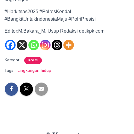
#Harkitnas2025 #PolresKendal
#BangkitUntukIndonesiaMaju #PolriPresisi
Editor:M.Bakara_M. Usup Redaksi detikpk com.
Kategori:
POLRI
Tags:
Lingkungan hidup