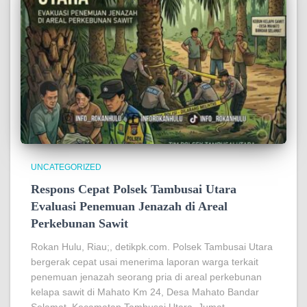
UNCATEGORIZED
Respons Cepat Polsek Tambusai Utara
Evaluasi Penemuan Jenazah di Areal
Perkebunan Sawit
Rokan Hulu, Riau;, detikpk.com. Polsek Tambusai Utara
bergerak cepat usai menerima laporan warga terkait
penemuan jenazah seorang pria di areal perkebunan
kelapa sawit di Mahato Km 24, Desa Mahato Bandar