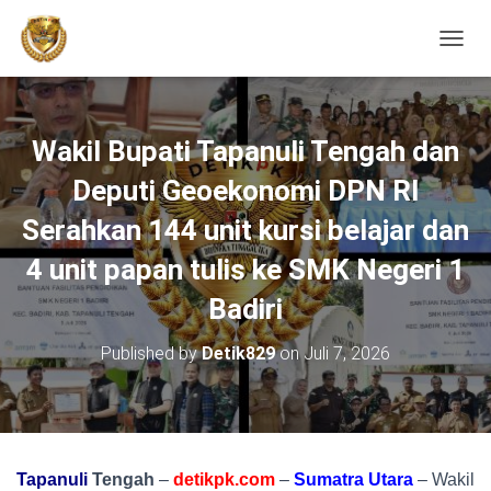
TOGGL
Wakil Bupati Tapanuli Tengah dan
Deputi Geoekonomi DPN RI
Serahkan 144 unit kursi belajar dan
4 unit papan tulis ke SMK Negeri 1
Badiri
Published by
Detik829
on
Juli 7, 2026
Tapanuli
Tengah
–
detikpk.com
–
Sumatra
Utara
– Wakil