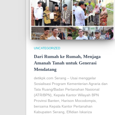
UNCATEGORIZED
Dari Rumah ke Rumah, Menjaga
Amanah Tanah untuk Generasi
Mendatang
detikpk.com Serang – Usai menggelar
Sosialisasi Program Kementerian Agraria dan
Tata Ruang/Badan Pertanahan Nasional
(ATR/BPN), Kepala Kantor Wilayah BPN
Provinsi Banten, Harison Mocodompis,
bersama Kepala Kantor Pertanahan
Kabupaten Serang, Elfidian Iskariza