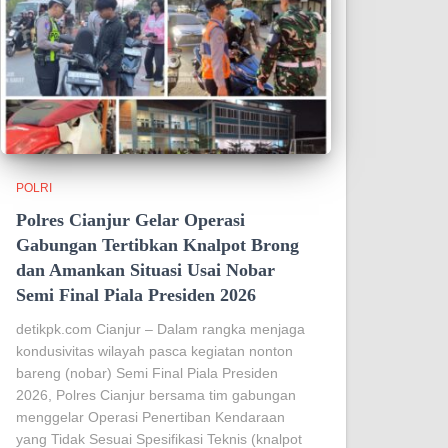
POLRI
Polres Cianjur Gelar Operasi
Gabungan Tertibkan Knalpot Brong
dan Amankan Situasi Usai Nobar
Semi Final Piala Presiden 2026
detikpk.com Cianjur – Dalam rangka menjaga
kondusivitas wilayah pasca kegiatan nonton
bareng (nobar) Semi Final Piala Presiden
2026, Polres Cianjur bersama tim gabungan
menggelar Operasi Penertiban Kendaraan
yang Tidak Sesuai Spesifikasi Teknis (knalpot