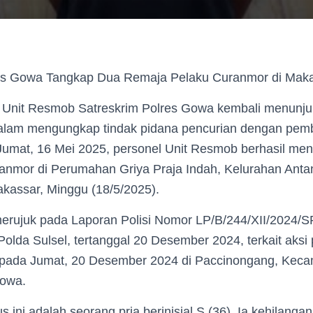
es Gowa Tangkap Dua Remaja Pelaku Curanmor di Mak
 Unit Resmob Satreskrim Polres Gowa kembali menunj
alam mengungkap tindak pidana pencurian dengan pem
Jumat, 16 Mei 2025, personel Unit Resmob berhasil m
ranmor di Perumahan Griya Praja Indah, Kelurahan Ant
kassar, Minggu (18/5/2025).
erujuk pada Laporan Polisi Nomor LP/B/244/XII/2024
olda Sulsel, tertanggal 20 Desember 2024, terkait aksi
i pada Jumat, 20 Desember 2024 di Paccinongang, Ke
owa.
 ini adalah seorang pria berinisial S (36). Ia kehilanga