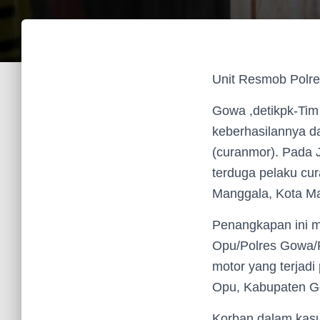
Unit Resmob Polr
Gowa ,detikpk-Tim
keberhasilannya d
(curanmor). Pada 
terduga pelaku cu
Manggala, Kota Ma
Penangkapan ini m
Opu/Polres Gowa/P
motor yang terjad
Opu, Kabupaten G
Korban dalam kasus