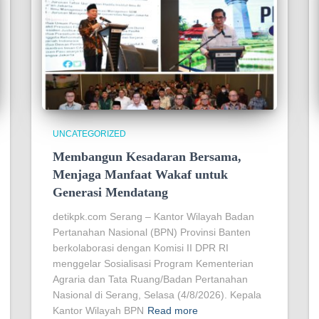
UNCATEGORIZED
Membangun Kesadaran Bersama,
Menjaga Manfaat Wakaf untuk
Generasi Mendatang
detikpk.com Serang – Kantor Wilayah Badan
Pertanahan Nasional (BPN) Provinsi Banten
berkolaborasi dengan Komisi II DPR RI
menggelar Sosialisasi Program Kementerian
Agraria dan Tata Ruang/Badan Pertanahan
Nasional di Serang, Selasa (4/8/2026). Kepala
Kantor Wilayah BPN
Read more