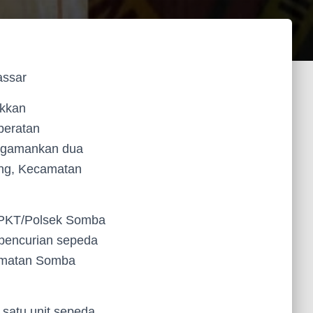
assar
ukkan
beratan
engamankan dua
ang, Kecamatan
/SPKT/Polsek Somba
 pencurian sepeda
camatan Somba
n satu unit sepeda