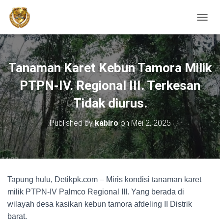
TOGGL
Tanaman Karet Kebun Tamora Milik
PTPN-IV. Regional III. Terkesan
Tidak diurus.
Published by
kabiro
on
Mei 2, 2025
Tapung hulu, Detikpk.com – Miris kondisi tanaman karet
milik PTPN-IV Palmco Regional III. Yang berada di
wilayah desa kasikan kebun tamora afdeling II Distrik
barat.