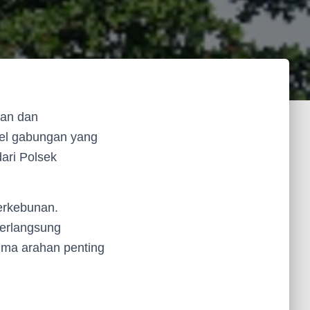
nan dan
pel gabungan yang
ari Polsek
perkebunan.
berlangsung
ima arahan penting