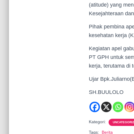
(atitude) yang me
Kesejahteraan dan
Pihak pembina ap
kesehatan kerja (
Kegiatan apel ga
PT GPH untuk sema
kerja, terutama di
Ujar Bpk.Juliarno(
SH.BUULOLO
Kategori:
UNCATEGORI
Tags:
Berita