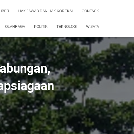
CIBER
HAK JAWAB DAN HAK KOREKSI
CONTACK
OLAHRAGA
POLITIK
TEKNOLOGI
WISATA
Gabungan,
iapsiagaan