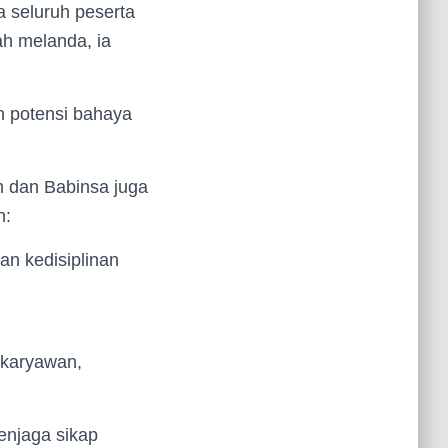
 seluruh peserta
ah melanda, ia
 potensi bahaya
m dan Babinsa juga
n:
an kedisiplinan
 karyawan,
enjaga sikap