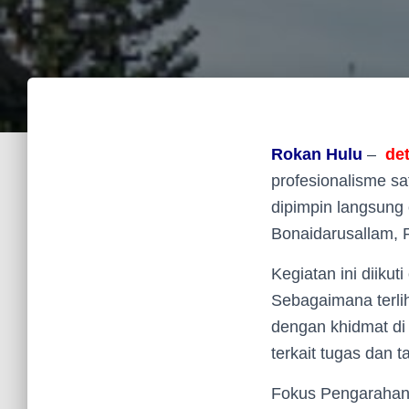
Rokan
Hulu
–
de
profesionalisme s
dipimpin langsung 
Bonaidarusallam, 
Kegiatan ini diikut
Sebagaimana terli
dengan khidmat di
terkait tugas dan 
Fokus Pengarahan: 