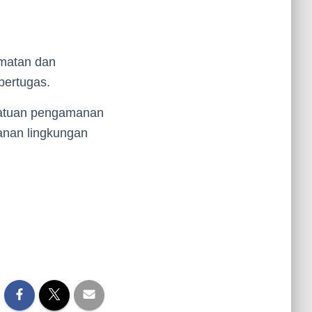
matan dan
bertugas.
satuan pengamanan
anan lingkungan