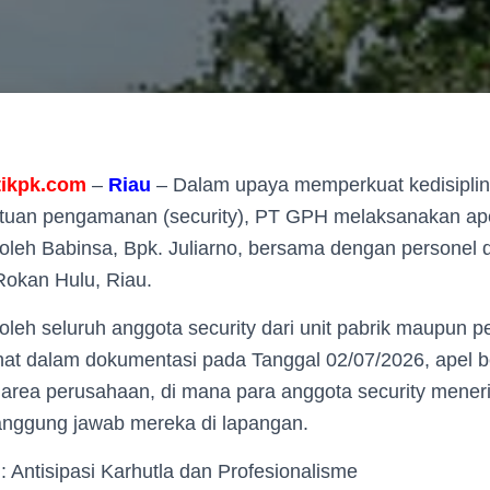
tikpk.com
–
Riau
– Dalam upaya memperkuat kedisipli
atuan pengamanan (security), PT GPH melaksanakan a
oleh Babinsa, Bpk. Juliarno, bersama dengan personel d
Rokan Hulu, Riau.
i oleh seluruh anggota security dari unit pabrik maupun 
hat dalam dokumentasi pada Tanggal 02/07/2026, apel 
 area perusahaan, di mana para anggota security mener
tanggung jawab mereka di lapangan.
Antisipasi Karhutla dan Profesionalisme