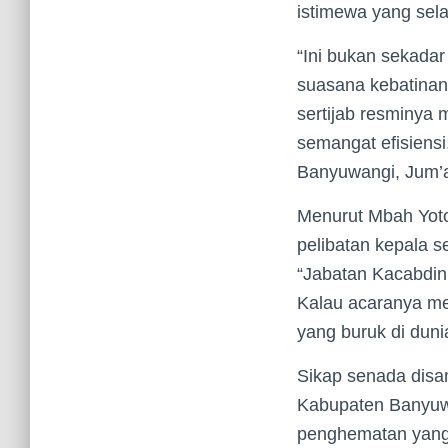
istimewa yang sela
“Ini bukan sekadar
suasana kebatinan p
sertijab resminya m
semangat efisiens
Banyuwangi, Jum’a
Menurut Mbah Yoto
pelibatan kepala 
“Jabatan Kacabdin 
Kalau acaranya mew
yang buruk di duni
Sikap senada dis
Kabupaten Banyuwa
penghematan yang 