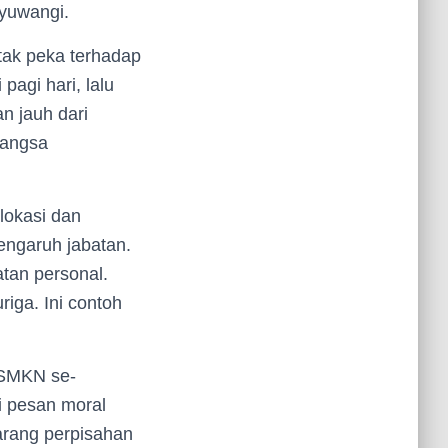
nyuwangi.
tak peka terhadap
pagi hari, lalu
an jauh dari
Bangsa
lokasi dan
engaruh jabatan.
tan personal.
riga. Ini contoh
/SMKN se-
i pesan moral
arang perpisahan