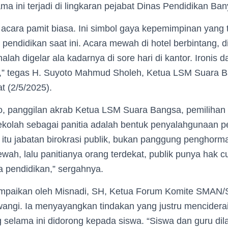
ma ini terjadi di lingkaran pejabat Dinas Pendidikan Ba
 acara pamit biasa. Ini simbol gaya kepemimpinan yang 
endidikan saat ini. Acara mewah di hotel berbintang, di 
alah digelar ala kadarnya di sore hari di kantor. Ironis d
i,” tegas H. Suyoto Mahmud Sholeh, Ketua LSM Suara 
t (2/5/2025).
, panggilan akrab Ketua LSM Suara Bangsa, pemilihan 
sekolah sebagai panitia adalah bentuk penyalahgunaan p
itu jabatan birokrasi publik, bukan panggung penghorma
ah, lalu panitianya orang terdekat, publik punya hak cu
a pendidikan,” sergahnya.
ampaikan oleh Misnadi, SH, Ketua Forum Komite SMAN
ngi. Ia menyayangkan tindakan yang justru mencidera
selama ini didorong kepada siswa. “Siswa dan guru dil