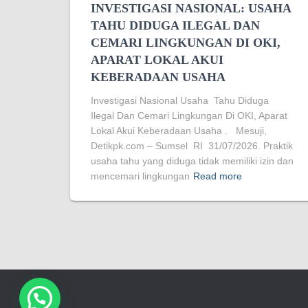
INVESTIGASI NASIONAL: USAHA
TAHU DIDUGA ILEGAL DAN
CEMARI LINGKUNGAN DI OKI,
APARAT LOKAL AKUI
KEBERADAAN USAHA
Investigasi Nasional Usaha Tahu Diduga
Ilegal Dan Cemari Lingkungan Di OKI, Aparat
Lokal Akui Keberadaan Usaha . Mesuji,
Detikpk.com – Sumsel RI 31/07/2026. Praktik
usaha tahu yang diduga tidak memiliki izin dan
mencemari lingkungan
Read more