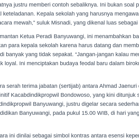
tnya justru memberi contoh sebaliknya. Ini bukan soal p
oal keteladanan. Kepala sekolah yang harusnya mengaw
 acara mewah,” suluk Misnadi, yang dikenal luas sebagai
 mantan Ketua Peradi Banyuwangi, ini menambahkan b
akan para kepala sekolah karena harus datang dan memb
di banyak yang tidak sepakat. “Jangan-jangan kalau mer
k loyal. Ini menciptakan budaya feodal baru dalam birokr
ra serah terima jabatan (sertijab) antara Ahmad Jaenur
finitif Kacabdindikpropwil Bondowoso, yang kini ditunju
dindikpropwil Banyuwangi, justru digelar secara sederha
idikan Banyuwangi, pada pukul 15.00 WIB, di hari yan
ra ini dinilai sebagai simbol kontras antara esensi kep