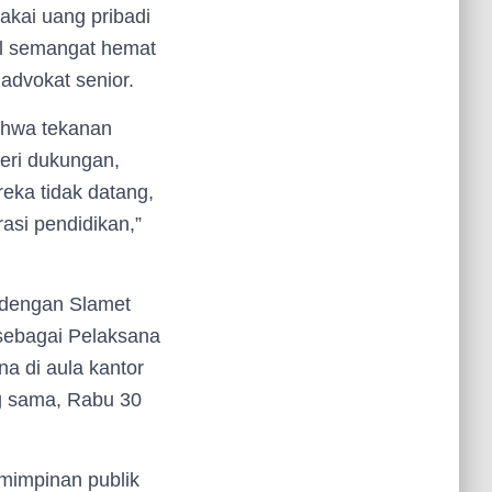
akai uang pribadi
al semangat hemat
 advokat senior.
ahwa tekanan
eri dukungan,
eka tidak datang,
asi pendidikan,”
i dengan Slamet
k sebagai Pelaksana
na di aula kantor
g sama, Rabu 30
emimpinan publik