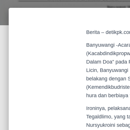
Berita – detikpk.c
Banyuwangi -Acara
(Kacabdindikpropw
Dalam Doa” pada R
Licin, Banyuwangi 
belakang dengan S
(Kemendikbudriste
hura dan berbiaya 
Ironinya, pelaksan
Tegaldlimo, yang t
Nursyukroini sebag