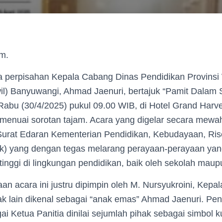
om.
 perpisahan Kepala Cabang Dinas Pendidikan Provinsi
il) Banyuwangi, Ahmad Jaenuri, bertajuk “Pamit Dalam
abu (30/4/2025) pukul 09.00 WIB, di Hotel Grand Harve
menuai sorotan tajam. Acara yang digelar secara mewah
urat Edaran Kementerian Pendidikan, Kebudayaan, Rise
k) yang dengan tegas melarang perayaan-perayaan yang
tinggi di lingkungan pendidikan, baik oleh sekolah maup
aan acara ini justru dipimpin oleh M. Nursyukroini, Kep
ak lain dikenal sebagai “anak emas” Ahmad Jaenuri. Pe
ai Ketua Panitia dinilai sejumlah pihak sebagai simbol 