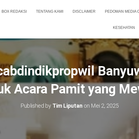
BOX REDAKSI
TENTANG KAMI
DISCLAIMER
PEDOMAN MEDIA 
KESEHATAN
cabdindikpropwil Banyuw
uk Acara Pamit yang M
Published by
Tim Liputan
on
Mei 2, 2025