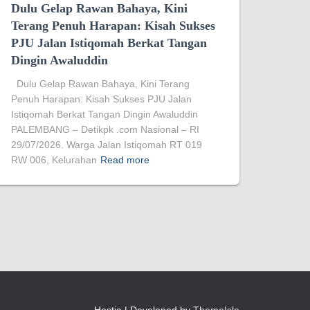
Dulu Gelap Rawan Bahaya, Kini
Terang Penuh Harapan: Kisah Sukses
PJU Jalan Istiqomah Berkat Tangan
Dingin Awaluddin
Dulu Gelap Rawan Bahaya, Kini Terang
Penuh Harapan: Kisah Sukses PJU Jalan
Istiqomah Berkat Tangan Dingin Awaluddin
PALEMBANG – Detikpk .com Nasional – RI
29/07/2026. Warga Jalan Istiqomah RT 019
RW 006, Kelurahan
Read more