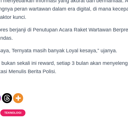
m menyebarkan informasi yang akurat dan bermanfaat. Ap
gnya peran wartawan dalam era digital, di mana kecep
aktor kunci.
lores berjanji di Penutupan Acara Raket Wartawan Berpres
indas.
saya, Ternyata masih banyak Loyal kesaya,” ujanya.
i bukan sekali ini reward, setiap 3 bulan akan menyele
si Menulis Berita Polisi.
TEKNOLOGI