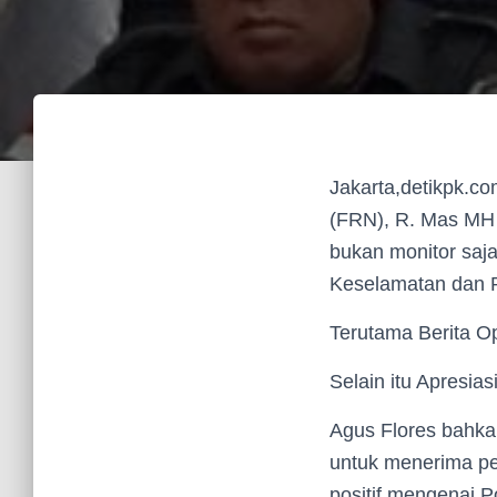
Jakarta,detikpk
(FRN), R. Mas MH 
bukan monitor saja
Keselamatan dan P
Terutama Berita Op
Selain itu Apresias
Agus Flores bahka
untuk menerima pe
positif mengenai Po