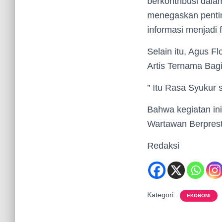
berkontribusi dala
menegaskan pentin
informasi menjadi f
Selain itu, Agus F
Artis Ternama Bag
” Itu Rasa Syukur 
Bahwa kegiatan in
Wartawan Berpresta
Redaksi
Kategori:
EKONOMI