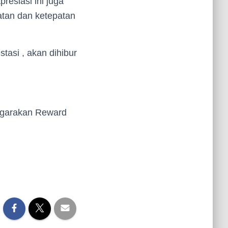
resiasi ini juga
atan dan ketepatan
tasi , akan dihibur
nggarakan Reward