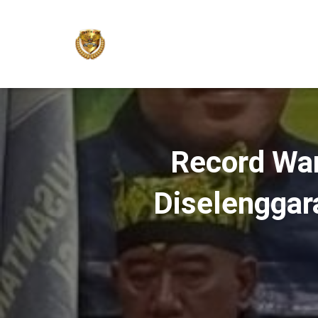
Record War
Diselenggar