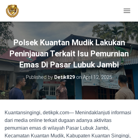
TOGGL
Polsek Kuantan Mudik Lakukan
Peninjauan Terkait Isu Pemurnian
Emas Di Pasar Lubuk Jambi
Published by
Detik829
on
April 12, 2025
Kuantansingingi, detikpk.com— Menindaklanjuti informasi
dari media online terkait dugaan adanya aktivitas
pemurnian emas di wilayah Pasar Lubuk Jambi,
Kecamatan Kuantan Mudik, Kabupaten Kuantan Singingi,