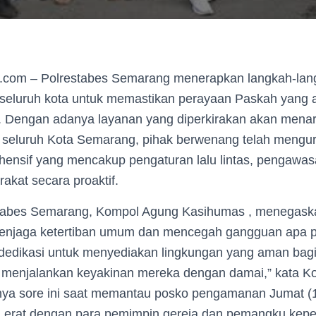
k.com – Polrestabes Semarang menerapkan langkah-la
di seluruh kota untuk memastikan perayaan Paskah yang
ni. Dengan adanya layanan yang diperkirakan akan mena
di seluruh Kota Semarang, pihak berwenang telah mengu
nsif yang mencakup pengaturan lalu lintas, pengawas
rakat secara proaktif.
estabes Semarang, Kompol Agung Kasihumas , menegas
 menjaga ketertiban umum dan mencegah gangguan apa 
dedikasi untuk menyediakan lingkungan yang aman bag
 menjalankan keyakinan mereka dengan damai,” kata 
ya sore ini saat memantau posko pengamanan Jumat (1
si erat dengan para pemimpin gereja dan pemangku kep