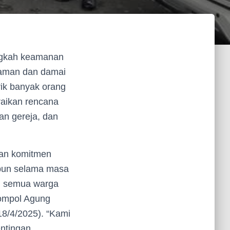
ngkah keamanan
 aman dan damai
rik banyak orang
raikan rencana
an gereja, dan
kan komitmen
pun selama masa
i semua warga
Kompol Agung
8/4/2025). “Kami
entingan