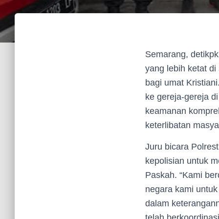
Semarang, detikp
yang lebih ketat 
bagi umat Kristia
ke gereja-gereja 
keamanan komprehe
keterlibatan masya
Juru bicara Polr
kepolisian untuk
Paskah. “Kami ber
negara kami untuk
dalam keterangann
telah berkoordina