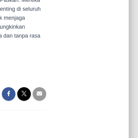
 Paskah. Mereka
nting di seluruh
uk menjaga
mungkinkan
a dan tanpa rasa