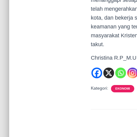
menanggapi setiap
telah mengerahkan
kota, dan bekerja
keamanan yang ter
masyarakat Kriste
takut.
Christina R.P_M.U
Kategori:
EKONOMI