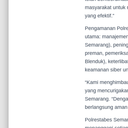
masyarakat untuk m
yang efektif.”
Pengamanan Polre
utama: manajemen l
Semarang), penin
preman, pemeriksa
Blenduk), keterlib
keamanan siber un
“Kami menghimbau 
yang mencurigakan
Semarang. “Dengan
berlangsung aman
Polrestabes Sema