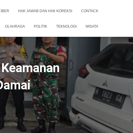
CIBER
HAK JAWAB DAN HAK KOREKSI
CONTACK
OLAHRAGA
POLITIK
TEKNOLOGI
WISATA
n Keamanan
Damai