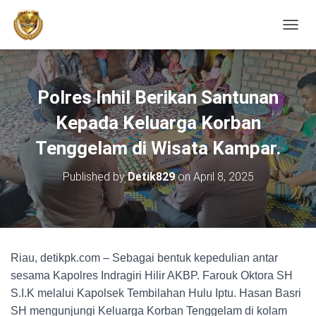
TOGGL
Polres Inhil Berikan Santunan
Kepada Keluarga Korban
Tenggelam di Wisata Kampar.
Published by
Detik829
on
April 8, 2025
Riau, detikpk.com – Sebagai bentuk kepedulian antar
sesama Kapolres Indragiri Hilir AKBP. Farouk Oktora SH
S.I.K melalui Kapolsek Tembilahan Hulu Iptu. Hasan Basri
SH mengunjungi Keluarga Korban Tenggelam di kolam