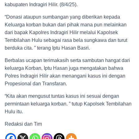
kabupaten Indragiri Hilir. (8/4/25).
“Donasi ataupun sumbangan yang diberikan kepada
Keluarga korban bukan dari pihak mana pun melainkan
dari bapak Kapolres Indragiri Hilir melalui Kapolsek
Tembilahan Hulu sebagai rasa bela sungkawa dan turut
berduka cita. ” terang Iptu Hasan Basri.
Berbalas ucapan terimakasih serta sambutan hangat dari
keluarga Korban, Iptu Hasan juga mengatakan bahwa
Polres Indragiri Hilir akan menangani kasus ini dengan
Propesional dan Transfaran.
“Kita akan mengusut tuntas kasus ini sesuai dengan
permintaan keluarga korban. ” tutup Kapolsek Tembilahan
Hulu itu.
Redaksi dan Tim