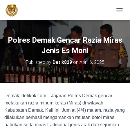
TOGGL
Polres Demak Gencar Razia Miras
Jenis Es Moni
Published by
Detik829
on
April 6, 2025
Demak, detikpk.com – Jajaran Polres Demak gencar
melakukan razia minum keras (Miras) di wilayah
Kabupaten Demak. Kali ini, Jum’at (4/4) malam, razia yang
dilakukan berhasil mengamankan ratusan botol miras
pabrikan serta miras tradisional jenis arak dari sejumlah