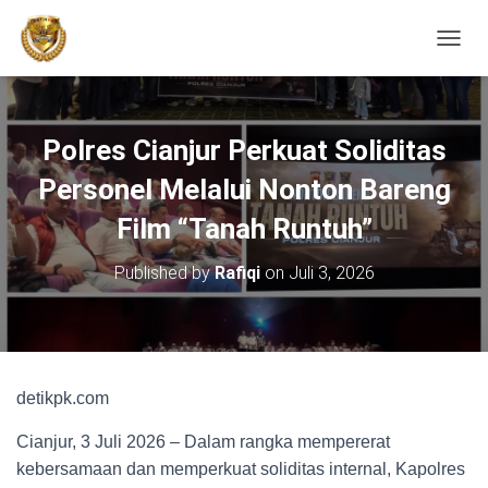
TOGGL
Polres Cianjur Perkuat Soliditas
Personel Melalui Nonton Bareng
Film “Tanah Runtuh”
Published by
Rafiqi
on
Juli 3, 2026
detikpk.com
Cianjur, 3 Juli 2026 – Dalam rangka mempererat
kebersamaan dan memperkuat soliditas internal, Kapolres