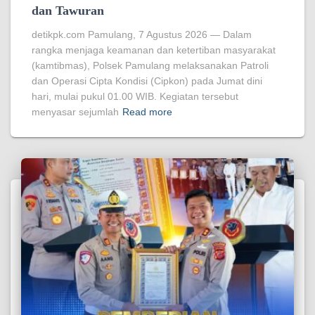
dan Tawuran
detikpk.com Pamulang, 7 Agustus 2026 — Dalam
rangka menjaga keamanan dan ketertiban masyarakat
(kamtibmas), Polsek Pamulang melaksanakan Patroli
dan Operasi Cipta Kondisi (Cipkon) pada Jumat dini
hari, mulai pukul 01.00 WIB. Kegiatan tersebut
menyasar sejumlah
Read more