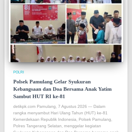
POLRI
Polsek Pamulang Gelar Syukuran
Kebangsaan dan Doa Bersama Anak Yatim
Sambut HUT RI ke-81
detikpk.com Pamulang, 7 Agustus 2026 — Dalam
rangka menyambut Hari Ulang Tahun (HUT) ke-81
Kemerdekaan Republik Indonesia, Polsek Pamulang,
Polres Tangerang Selatan, menggelar kegiatan