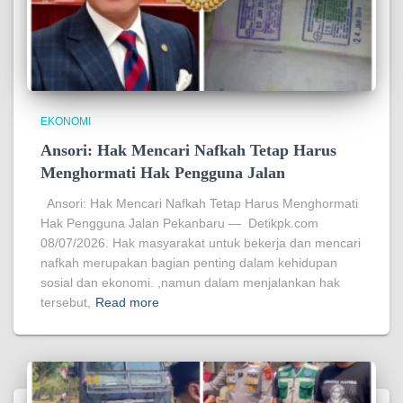
EKONOMI
Ansori: Hak Mencari Nafkah Tetap Harus
Menghormati Hak Pengguna Jalan
Ansori: Hak Mencari Nafkah Tetap Harus Menghormati
Hak Pengguna Jalan Pekanbaru — Detikpk.com
08/07/2026. Hak masyarakat untuk bekerja dan mencari
nafkah merupakan bagian penting dalam kehidupan
sosial dan ekonomi. ,namun dalam menjalankan hak
tersebut,
Read more