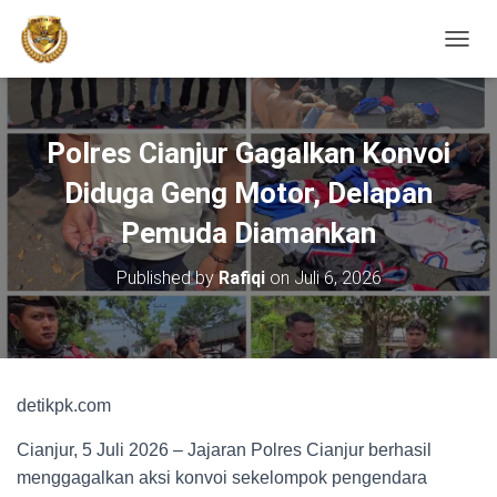
TOGGL
Polres Cianjur Gagalkan Konvoi
Diduga Geng Motor, Delapan
Pemuda Diamankan
Published by
Rafiqi
on
Juli 6, 2026
detikpk.com
Cianjur, 5 Juli 2026 – Jajaran Polres Cianjur berhasil
menggagalkan aksi konvoi sekelompok pengendara