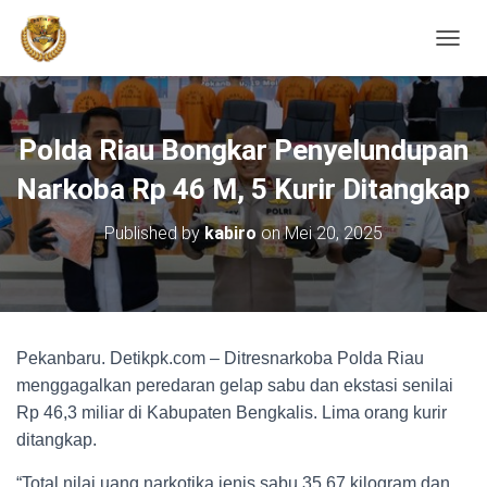
TOGGL
Polda Riau Bongkar Penyelundupan
Narkoba Rp 46 M, 5 Kurir Ditangkap
Published by
kabiro
on
Mei 20, 2025
Pekanbaru. Detikpk.com – Ditresnarkoba Polda Riau
menggagalkan peredaran gelap sabu dan ekstasi senilai
Rp 46,3 miliar di Kabupaten Bengkalis. Lima orang kurir
ditangkap.
“Total nilai uang narkotika jenis sabu 35,67 kilogram dan