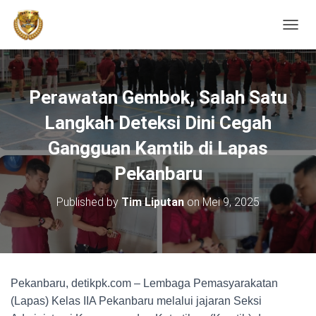
TOGGL
Perawatan Gembok, Salah Satu
Langkah Deteksi Dini Cegah
Gangguan Kamtib di Lapas
Pekanbaru
Published by
Tim Liputan
on
Mei 9, 2025
Pekanbaru, detikpk.com – Lembaga Pemasyarakatan
(Lapas) Kelas IIA Pekanbaru melalui jajaran Seksi