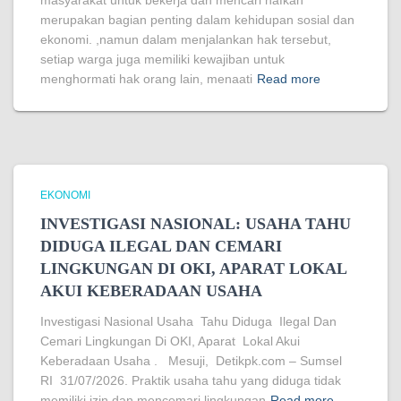
masyarakat untuk bekerja dan mencari nafkah
merupakan bagian penting dalam kehidupan sosial dan
ekonomi. ,namun dalam menjalankan hak tersebut,
setiap warga juga memiliki kewajiban untuk
menghormati hak orang lain, menaati
Read more
EKONOMI
INVESTIGASI NASIONAL: USAHA TAHU
DIDUGA ILEGAL DAN CEMARI
LINGKUNGAN DI OKI, APARAT LOKAL
AKUI KEBERADAAN USAHA
Investigasi Nasional Usaha Tahu Diduga Ilegal Dan
Cemari Lingkungan Di OKI, Aparat Lokal Akui
Keberadaan Usaha . Mesuji, Detikpk.com – Sumsel
RI 31/07/2026. Praktik usaha tahu yang diduga tidak
memiliki izin dan mencemari lingkungan
Read more