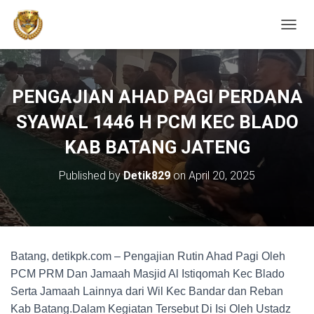
TOGGL
PENGAJIAN AHAD PAGI PERDANA
SYAWAL 1446 H PCM KEC BLADO
KAB BATANG JATENG
Published by
Detik829
on
April 20, 2025
Batang, detikpk.com – Pengajian Rutin Ahad Pagi Oleh
PCM PRM Dan Jamaah Masjid Al Istiqomah Kec Blado
Serta Jamaah Lainnya dari Wil Kec Bandar dan Reban
Kab Batang.Dalam Kegiatan Tersebut Di Isi Oleh Ustadz