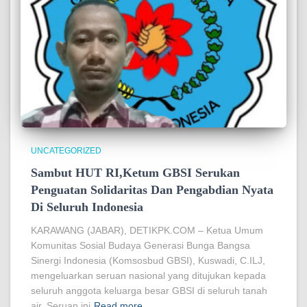
UNCATEGORIZED
Sambut HUT RI,Ketum GBSI Serukan
Penguatan Solidaritas Dan Pengabdian Nyata
Di Seluruh Indonesia
KARAWANG (JABAR), DETIKPK.COM – Ketua Umum
Komunitas Sosial Budaya Generasi Bunga Bangsa
Sinergi Indonesia (Komsosbud GBSI), Kuswadi, C.ILJ,
mengeluarkan seruan nasional yang ditujukan kepada
seluruh anggota keluarga besar GBSI di seluruh tanah
air. Seruan ini
Read more