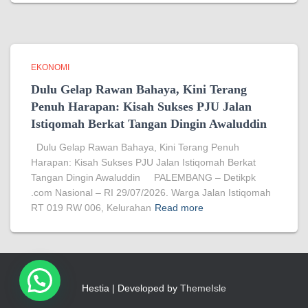
EKONOMI
Dulu Gelap Rawan Bahaya, Kini Terang
Penuh Harapan: Kisah Sukses PJU Jalan
Istiqomah Berkat Tangan Dingin Awaluddin
Dulu Gelap Rawan Bahaya, Kini Terang Penuh
Harapan: Kisah Sukses PJU Jalan Istiqomah Berkat
Tangan Dingin Awaluddin PALEMBANG – Detikpk
.com Nasional – RI 29/07/2026. Warga Jalan Istiqomah
RT 019 RW 006, Kelurahan
Read more
Hestia | Developed by
ThemeIsle