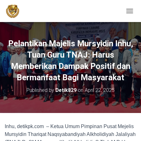
TOGGL
Pelantikan Majelis Mursyidin Inhu,
Tuan Guru TNAJ: Harus
Memberikan Dampak Positif dan
Bermanfaat Bagi Masyarakat
Published by
Detik829
on
April 22, 2025
Inhu, detikpk.com – Ketua Umum Pimpinan Pusat Mejelis
Mursyidin Thariqat Naqsyabandiyah Alkholidiyah Jalaliyah