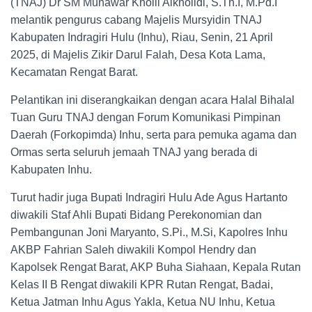
(TNAJ) Dr SM Munawar Kholil Alkholidi, S.Th.I, M.Pd.I
melantik pengurus cabang Majelis Mursyidin TNAJ
Kabupaten Indragiri Hulu (Inhu), Riau, Senin, 21 April
2025, di Majelis Zikir Darul Falah, Desa Kota Lama,
Kecamatan Rengat Barat.
Pelantikan ini diserangkaikan dengan acara Halal Bihalal
Tuan Guru TNAJ dengan Forum Komunikasi Pimpinan
Daerah (Forkopimda) Inhu, serta para pemuka agama dan
Ormas serta seluruh jemaah TNAJ yang berada di
Kabupaten Inhu.
Turut hadir juga Bupati Indragiri Hulu Ade Agus Hartanto
diwakili Staf Ahli Bupati Bidang Perekonomian dan
Pembangunan Joni Maryanto, S.Pi., M.Si, Kapolres Inhu
AKBP Fahrian Saleh diwakili Kompol Hendry dan
Kapolsek Rengat Barat, AKP Buha Siahaan, Kepala Rutan
Kelas II B Rengat diwakili KPR Rutan Rengat, Badai,
Ketua Jatman Inhu Agus Yakla, Ketua NU Inhu, Ketua