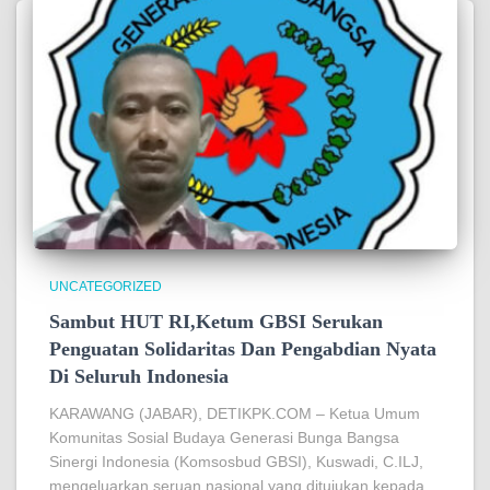
UNCATEGORIZED
Sambut HUT RI,Ketum GBSI Serukan
Penguatan Solidaritas Dan Pengabdian Nyata
Di Seluruh Indonesia
KARAWANG (JABAR), DETIKPK.COM – Ketua Umum
Komunitas Sosial Budaya Generasi Bunga Bangsa
Sinergi Indonesia (Komsosbud GBSI), Kuswadi, C.ILJ,
mengeluarkan seruan nasional yang ditujukan kepada