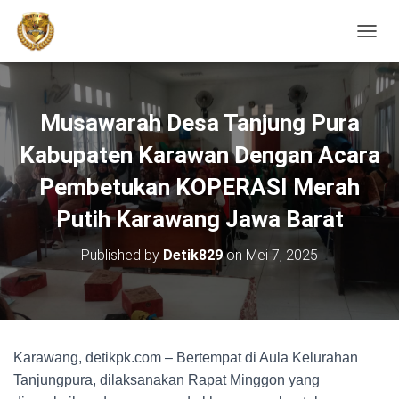
TOGGL
Musawarah Desa Tanjung Pura
Kabupaten Karawan Dengan Acara
Pembetukan KOPERASI Merah
Putih Karawang Jawa Barat
Published by
Detik829
on
Mei 7, 2025
Karawang, detikpk.com – Bertempat di Aula Kelurahan
Tanjungpura, dilaksanakan Rapat Minggon yang