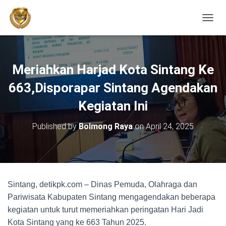
TOGGL
Meriahkan Harjad Kota Sintang Ke
663,Disporapar Sintang Agendakan
Kegiatan Ini
Published by
Bolmong Raya
on
April 24, 2025
Sintang, detikpk.com – Dinas Pemuda, Olahraga dan
Pariwisata Kabupaten Sintang mengagendakan beberapa
kegiatan untuk turut memeriahkan peringatan Hari Jadi
Kota Sintang yang ke 663 Tahun 2025.