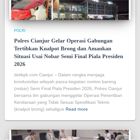
POLRI
Polres Cianjur Gelar Operasi Gabungan
Tertibkan Knalpot Brong dan Amankan
Situasi Usai Nobar Semi Final Piala Presiden
2026
detikpk.com Cianjur – Dalam rangka menjaga
kondusivitas wilayah pasca kegiatan nonton bareng
(nobar) Semi Final Piala Presiden 2026, Polres Cianjur
bersama tim gabungan menggelar Operasi Penertiban
Kendaraan yang Tidak Sesuai Spesifikasi Teknis
(knalpot brong) sekaligus
Read more