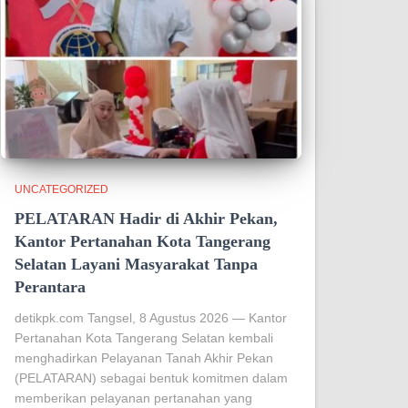
UNCATEGORIZED
PELATARAN Hadir di Akhir Pekan,
Kantor Pertanahan Kota Tangerang
Selatan Layani Masyarakat Tanpa
Perantara
detikpk.com Tangsel, 8 Agustus 2026 — Kantor
Pertanahan Kota Tangerang Selatan kembali
menghadirkan Pelayanan Tanah Akhir Pekan
(PELATARAN) sebagai bentuk komitmen dalam
memberikan pelayanan pertanahan yang