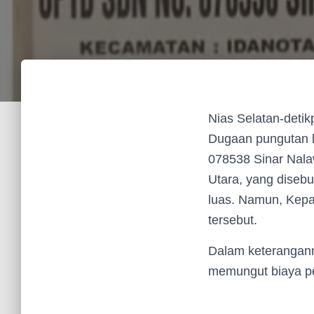
Nias Selatan-deti
Dugaan pungutan l
078538 Sinar Nala
Utara, yang disebu
luas. Namun, Kepal
tersebut.
Dalam keterangann
memungut biaya pe