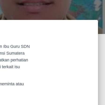
an Ibu Guru SDN
insi Sumatera
atkan perhatian
terkait isu
meminta atau