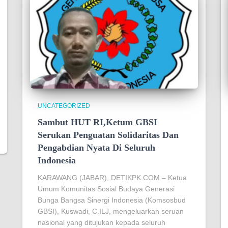
UNCATEGORIZED
Sambut HUT RI,Ketum GBSI
Serukan Penguatan Solidaritas Dan
Pengabdian Nyata Di Seluruh
Indonesia
KARAWANG (JABAR), DETIKPK.COM – Ketua
Umum Komunitas Sosial Budaya Generasi
Bunga Bangsa Sinergi Indonesia (Komsosbud
GBSI), Kuswadi, C.ILJ, mengeluarkan seruan
nasional yang ditujukan kepada seluruh