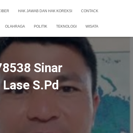
CIBER
HAK JAWAB DAN HAK KOREKSI
CONTACK
OLAHRAGA
POLITIK
TEKNOLOGI
WISATA
78538 Sinar
 Lase S.Pd