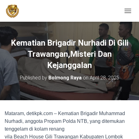
TOGGL
Kematian Brigadir Nurhadi Di Gili
Trawangan,Misteri Dan
Kejanggalan
Published by
Bolmong Raya
on
April 28, 2025
Mataram, detikpk.com – Kematian Brigadir Muhammad
Nurhadi, anggota Propam Polda NTB, yang ditemukan
tenggelam di kolam renang
vila Beach House Gili Trawangan Kabupaten Lombok