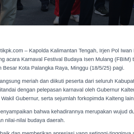
tikpk.com – Kapolda Kalimantan Tengah, Irjen Pol Iwan
ng acara Karnaval Festival Budaya Isen Mulang (FBIM) 
n Besar Kota Palangka Raya, Minggu (18/5/25) pagi.
angsung meriah dan diikuti peserta dari seluruh Kabupat
ditandai dengan pelepasan karnaval oleh Gubernur Kalte
Wakil Gubernur, serta sejumlah forkopimda Kalteng lain
menyampaikan bahwa kehadirannya merupakan wujud du
n nilai-nilai budaya daerah.
aik dan memberikan apresiasi yang setinggi-tingginya 