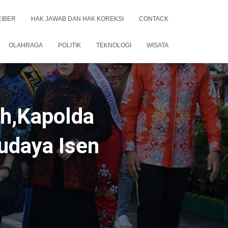
CIBER
HAK JAWAB DAN HAK KOREKSI
CONTACK
OLAHRAGA
POLITIK
TEKNOLOGI
WISATA
ah,Kapolda
Budaya Isen