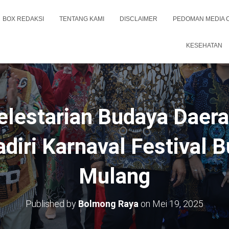
BOX REDAKSI
TENTANG KAMI
DISCLAIMER
PEDOMAN MEDIA 
KESEHATAN
lestarian Budaya Daer
diri Karnaval Festival 
Mulang
Published by
Bolmong Raya
on
Mei 19, 2025