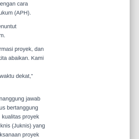
dengan cara
Hukum (APH).
enuntut
m.
rmasi proyek, dan
kita abaikan. Kami
waktu dekat,”
enanggung jawab
rus bertanggung
 kualitas proyek
knis (Juknis) yang
laksanaan proyek