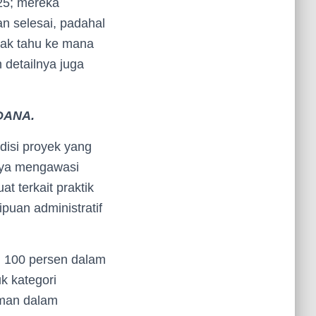
25; mereka
an selesai, padahal
dak tahu ke mana
 detailnya juga
DANA.
isi proyek yang
nya mengawasi
 terkait praktik
puan administratif
ng 100 persen dalam
k kategori
iman dalam