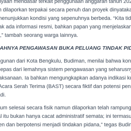
yaan mendasar terkait penggunaan anggaran tahun 20
h dilaporkan terpakai secara penuh dan proyek dinyatak
 menunjukkan kondisi yang sepenuhnya berbeda. “Kita ti
idak ada informasi resmi, bahkan papan yang menjelaskan
,” tambah seorang warga lainnya.
AHNYA PENGAWASAN BUKA PELUANG TINDAK PI
nan dari Kota Bengkulu, Budiman, menilai bahwa kond
rlepas dari lemahnya sistem pengawasan yang seharus
aksanaan. Ia bahkan mengungkapkan adanya indikasi kuat
cara Serah Terima (BAST) secara fiktif dan potensi peni
di.
lum selesai secara fisik namun dilaporkan telah rampu
 itu bukan hanya cacat administratif semata; ini termasu
 dan berpotensi menjadi tindakan pidana,” tegas Bud