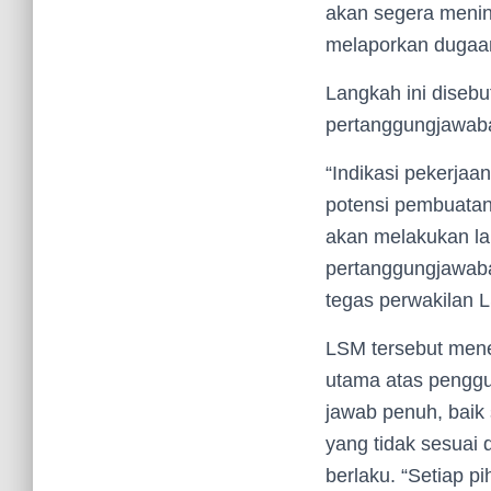
akan segera menin
melaporkan dugaa
Langkah ini disebu
pertanggungjawaba
“Indikasi pekerjaa
potensi pembuatan 
akan melakukan la
pertanggungjawaba
tegas perwakilan
LSM tersebut men
utama atas penggu
jawab penuh, baik 
yang tidak sesuai 
berlaku. “Setiap p