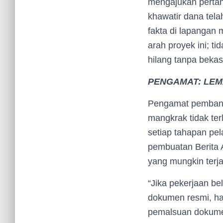
mengajukan pertan
khawatir dana tela
fakta di lapangan
arah proyek ini; t
hilang tanpa bekas
PENGAMAT: LEM
Pengamat pembangu
mangkrak tidak te
setiap tahapan pel
pembuatan Berita A
yang mungkin terja
“Jika pekerjaan be
dokumen resmi, hal
pemalsuan dokumen