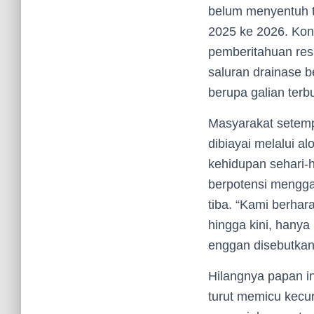
belum menyentuh t
2025 ke 2026. Kond
pemberitahuan resm
saluran drainase 
berupa galian ter
Masyarakat setem
dibiayai melalui 
kehidupan sehari-ha
berpotensi mengga
tiba. “Kami berhar
hingga kini, hanya 
enggan disebutka
Hilangnya papan in
turut memicu kecur