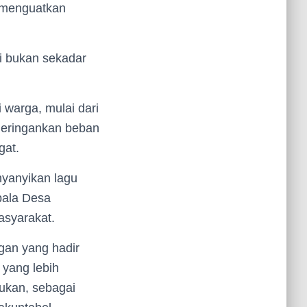
 menguatkan
i bukan sekadar
 warga, mulai dari
 meringankan beban
gat.
nyanyikan lagu
pala Desa
asyarakat.
gan yang hadir
yang lebih
tukan, sebagai