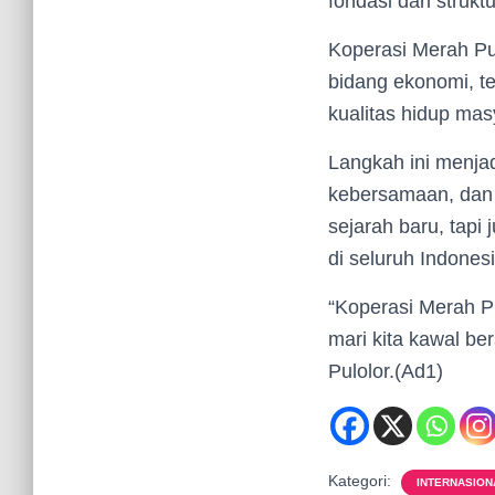
fondasi dari struk
Koperasi Merah Pu
bidang ekonomi, t
kualitas hidup ma
Langkah ini menjad
kebersamaan, dan 
sejarah baru, tapi
di seluruh Indonesi
“Koperasi Merah Pu
mari kita kawal be
Pulolor.(Ad1)
Kategori:
INTERNASION