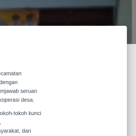
Kecamatan
 dengan
enjawab seruan
koperasi desa.
tokoh-tokoh kunci
,
yarakat, dan