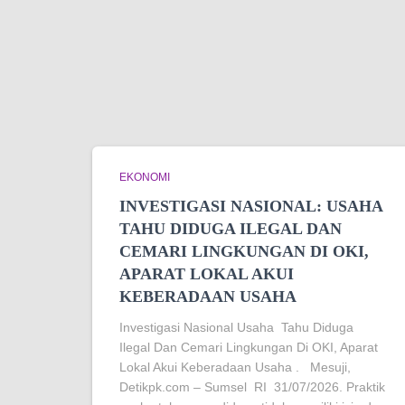
EKONOMI
INVESTIGASI NASIONAL: USAHA
TAHU DIDUGA ILEGAL DAN
CEMARI LINGKUNGAN DI OKI,
APARAT LOKAL AKUI
KEBERADAAN USAHA
Investigasi Nasional Usaha Tahu Diduga
Ilegal Dan Cemari Lingkungan Di OKI, Aparat
Lokal Akui Keberadaan Usaha . Mesuji,
Detikpk.com – Sumsel RI 31/07/2026. Praktik