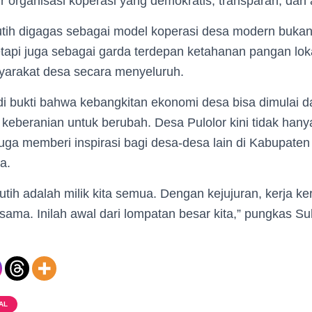
tur organisasi koperasi yang demokratis, transparan, dan
tih digagas sebagai model koperasi desa modern bukan
etapi juga sebagai garda terdepan ketahanan pangan lok
syarakat desa secara menyeluruh.
i bukti bahwa kebangkitan ekonomi desa bisa dimulai dar
keberanian untuk berubah. Desa Pulolor kini tidak han
 juga memberi inspirasi bagi desa-desa lain di Kabupat
a.
tih adalah milik kita semua. Dengan kejujuran, kerja k
rsama. Inilah awal dari lompatan besar kita,” pungkas S
AL