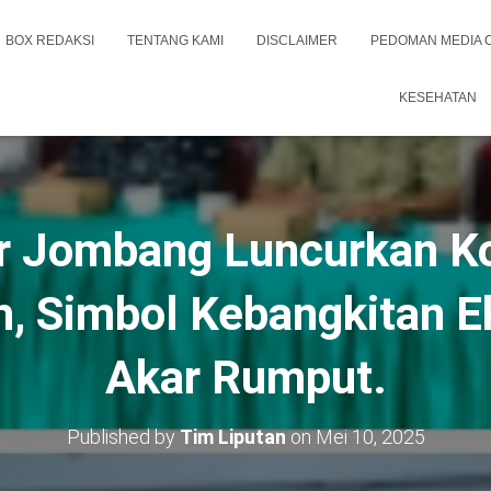
BOX REDAKSI
TENTANG KAMI
DISCLAIMER
PEDOMAN MEDIA 
KESEHATAN
r Jombang Luncurkan K
h, Simbol Kebangkitan E
Akar Rumput.
Published by
Tim Liputan
on
Mei 10, 2025