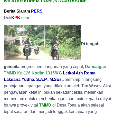
WILAYAH KOREM 133/NQNI WARTABONE
Berita Siaram
PERS
Deti
K
P
K
.com
Di tengah
gempita
progres pembangunan yang cepat,
Dansatgas
TMMD
Ke-126
Kodim 1315/KG
Letkol Arh Roma
Laksana Yudha, S.A.P., M.Sos.,
memimpin langsung
peninjauan lapangan yang dilakukan oleh Tim Wasev. Aksi
pengawasan ketat ini bukan sekadar ceklis, melainkan
momentum untuk memberikan jaminan mutu kepada rakyat
bahwa proyek vital
TMMD
di Desa Tonala akan selesai
tepat sasaran dan menjadi tonggak kemajuan yang