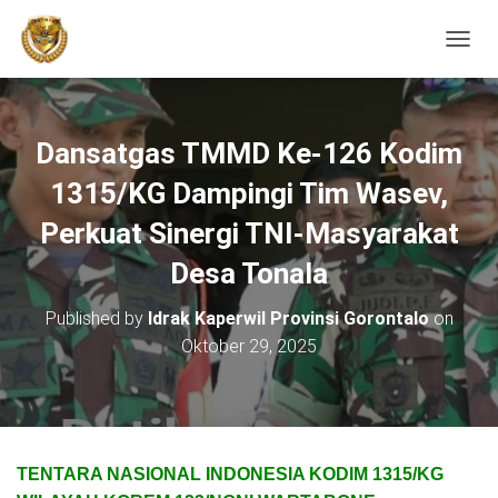
TOGGL
Dansatgas TMMD Ke-126 Kodim
1315/KG Dampingi Tim Wasev,
Perkuat Sinergi TNI-Masyarakat
Desa Tonala
Published by
Idrak Kaperwil Provinsi Gorontalo
on
Oktober 29, 2025
TENTARA NASIONAL INDONESIA KODIM 1315/KG