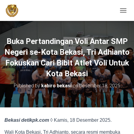
TOGGL
Buka Pertandingan Voli Antar SMP
Negeri se-Kota Bekasi, Tri Adhianto
Fokuskan Cari Bibit Atlet Voli Untuk
Kota Bekasi
Published by
kabiro bekasi
on
Desember 18, 2025
Bekasi detikpk.com
◊ Kamis, 18 Desember 2025.
Wali Kota Bekasi, Tri Adhianto, secara resmi membuka