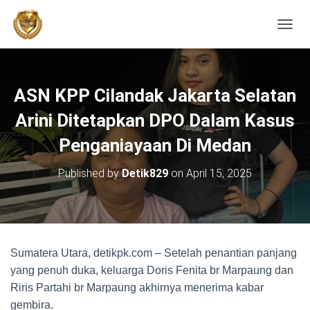
TOGGL
ASN KPP Cilandak Jakarta Selatan
Arini Ditetapkan DPO Dalam Kasus
Penganiayaan Di Medan
Published by
Detik829
on
April 15, 2025
Sumatera Utara, detikpk.com – Setelah penantian panjang
yang penuh duka, keluarga Doris Fenita br Marpaung dan
Riris Partahi br Marpaung akhirnya menerima kabar
gembira.