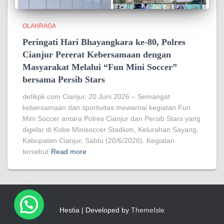
OLAHRAGA
Peringati Hari Bhayangkara ke-80, Polres
Cianjur Pererat Kebersamaan dengan
Masyarakat Melalui “Fun Mini Soccer”
bersama Persib Stars
detikpk.com Cianjur, 20 Juni 2026 – Semangat
kebersamaan dan sportivitas mewarnai kegiatan Fun
Mini Soccer antara Polres Cianjur dan Persib Stars yang
digelar di Kobe Minisoccer Stadium, Kelurahan Sayang,
Kabupaten Cianjur, Sabtu (20/6/2026). Kegiatan
tersebut
Read more
Hestia | Developed by
ThemeIsle