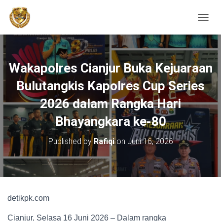
TOGGL
Wakapolres Cianjur Buka Kejuaraan
Bulutangkis Kapolres Cup Series
2026 dalam Rangka Hari
Bhayangkara ke-80
Published by
Rafiqi
on
Juni 16, 2026
detikpk.com
Cianjur, Selasa 16 Juni 2026 – Dalam rangka