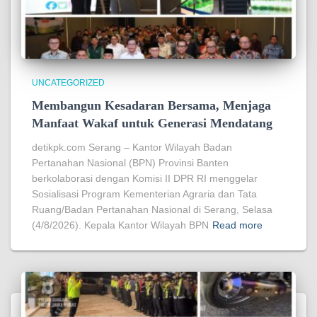
UNCATEGORIZED
Membangun Kesadaran Bersama, Menjaga
Manfaat Wakaf untuk Generasi Mendatang
detikpk.com Serang – Kantor Wilayah Badan
Pertanahan Nasional (BPN) Provinsi Banten
berkolaborasi dengan Komisi II DPR RI menggelar
Sosialisasi Program Kementerian Agraria dan Tata
Ruang/Badan Pertanahan Nasional di Serang, Selasa
(4/8/2026). Kepala Kantor Wilayah BPN
Read more