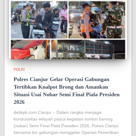
POLRI
Polres Cianjur Gelar Operasi Gabungan
Tertibkan Knalpot Brong dan Amankan
Situasi Usai Nobar Semi Final Piala Presiden
2026
detikpk.com Cianjur – Dalam rangka menjaga
kondusivitas wilayah pasca kegiatan nonton bareng
(nobar) Semi Final Piala Presiden 2026, Polres Cianjur
bersama tim gabungan menggelar Operasi Penertiban