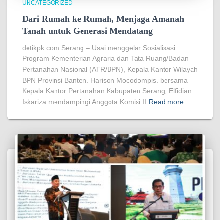
UNCATEGORIZED
Dari Rumah ke Rumah, Menjaga Amanah
Tanah untuk Generasi Mendatang
detikpk.com Serang – Usai menggelar Sosialisasi
Program Kementerian Agraria dan Tata Ruang/Badan
Pertanahan Nasional (ATR/BPN), Kepala Kantor Wilayah
BPN Provinsi Banten, Harison Mocodompis, bersama
Kepala Kantor Pertanahan Kabupaten Serang, Elfidian
Iskariza mendampingi Anggota Komisi II
Read more