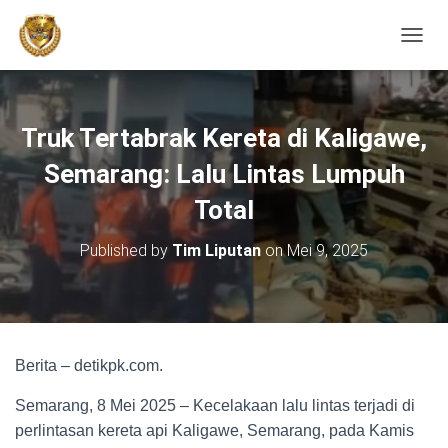
TOGGL
Truk Tertabrak Kereta di Kaligawe,
Semarang: Lalu Lintas Lumpuh
Total
Published by
Tim Liputan
on
Mei 9, 2025
Berita – detikpk.com.
Semarang, 8 Mei 2025 – Kecelakaan lalu lintas terjadi di
perlintasan kereta api Kaligawe, Semarang, pada Kamis