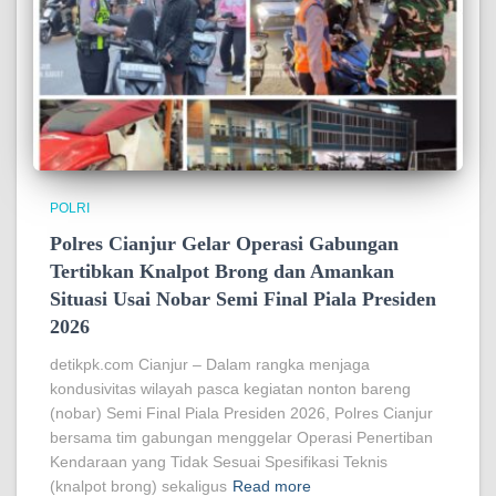
POLRI
Polres Cianjur Gelar Operasi Gabungan
Tertibkan Knalpot Brong dan Amankan
Situasi Usai Nobar Semi Final Piala Presiden
2026
detikpk.com Cianjur – Dalam rangka menjaga
kondusivitas wilayah pasca kegiatan nonton bareng
(nobar) Semi Final Piala Presiden 2026, Polres Cianjur
bersama tim gabungan menggelar Operasi Penertiban
Kendaraan yang Tidak Sesuai Spesifikasi Teknis
(knalpot brong) sekaligus
Read more