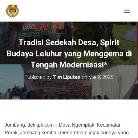
TOGGL
Tradisi Sedekah Desa, Spirit
Budaya Leluhur yang Menggema di
Tengah Modernisasi*
Published by
Tim Liputan
on
Mei 9, 2025
Jombang, detikpk.com – Desa Ngemplak, Kecamatan
Perak, Jombang kembali menorehkan jejak budaya yang