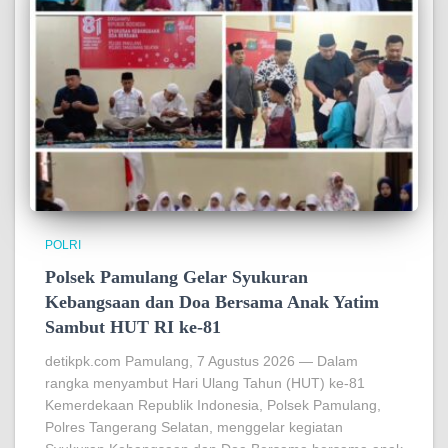
POLRI
Polsek Pamulang Gelar Syukuran
Kebangsaan dan Doa Bersama Anak Yatim
Sambut HUT RI ke-81
detikpk.com Pamulang, 7 Agustus 2026 — Dalam
rangka menyambut Hari Ulang Tahun (HUT) ke-81
Kemerdekaan Republik Indonesia, Polsek Pamulang,
Polres Tangerang Selatan, menggelar kegiatan