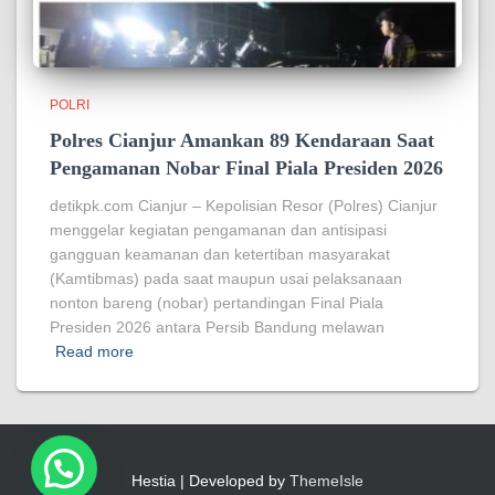
POLRI
Polres Cianjur Amankan 89 Kendaraan Saat
Pengamanan Nobar Final Piala Presiden 2026
detikpk.com Cianjur – Kepolisian Resor (Polres) Cianjur
menggelar kegiatan pengamanan dan antisipasi
gangguan keamanan dan ketertiban masyarakat
(Kamtibmas) pada saat maupun usai pelaksanaan
nonton bareng (nobar) pertandingan Final Piala
Presiden 2026 antara Persib Bandung melawan
Read more
Hestia | Developed by
ThemeIsle