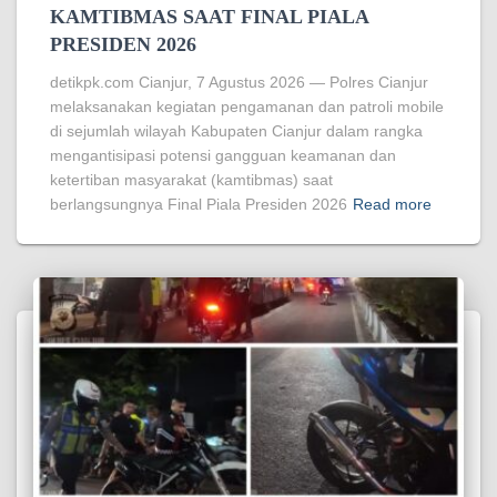
KAMTIBMAS SAAT FINAL PIALA
PRESIDEN 2026
detikpk.com Cianjur, 7 Agustus 2026 — Polres Cianjur
melaksanakan kegiatan pengamanan dan patroli mobile
di sejumlah wilayah Kabupaten Cianjur dalam rangka
mengantisipasi potensi gangguan keamanan dan
ketertiban masyarakat (kamtibmas) saat
berlangsungnya Final Piala Presiden 2026
Read more