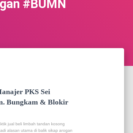
rogan #BUMN
Manajer PKS Sei
m. Bungkam & Blokir
k jual beli limbah tandan kosong
adi alasan utama di balik sikap arogan