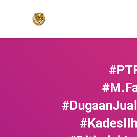
#PT
#M.Fa
#DugaanJual
#KadesIl