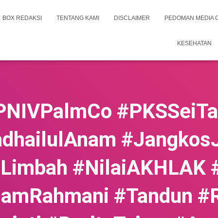
BOX REDAKSI
TENTANG KAMI
DISCLAIMER
PEDOMAN MEDIA 
KESEHATAN
PNIVPalmCo #PKSSeiTa
dhailulAnam #Jangkos
Limbah #NilaiAKHLAK #
hamRahmani #Tandun #