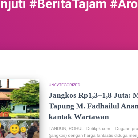
anjuti #BeritaTajam #A
UNCATEGORIZED
Jangkos Rp1,3–1,8 Juta: 
Tapung M. Fadhailul Ana
kantak Wartawan
TANDUN, ROHUL. Detikpk.com – Dugaan prakti
(jangkos) dengan harga fantastis diduga menj