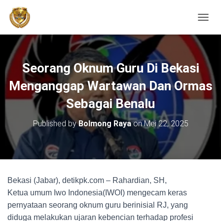
TOGGL
Seorang Oknum Guru Di Bekasi
Menganggap Wartawan Dan Ormas
Sebagai Benalu
Published by
Bolmong Raya
on
Mei 22, 2025
Bekasi (Jabar), detikpk.com – Rahardian, SH,
Ketua umum Iwo Indonesia(IWOI) mengecam keras
pernyataan seorang oknum guru berinisial RJ, yang
diduga melakukan ujaran kebencian terhadap profesi