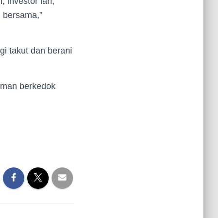
 investor lari,
h bersama,”
i takut dan berani
reman berkedok