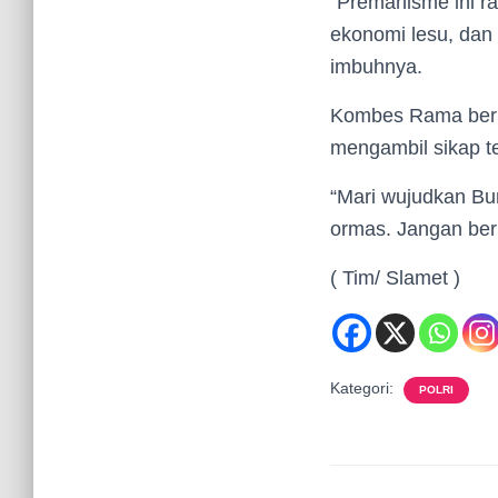
“Premanisme ini rac
ekonomi lesu, dan
imbuhnya.
Kombes Rama berha
mengambil sikap t
“Mari wujudkan Bu
ormas. Jangan beri
( Tim/ Slamet )
Kategori:
POLRI