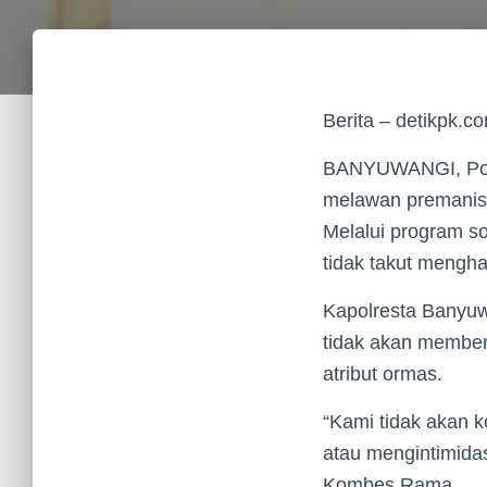
Berita – detikpk.c
BANYUWANGI, Polr
melawan premanism
Melalui program so
tidak takut mengh
Kapolresta Banyu
tidak akan member
atribut ormas.
“Kami tidak akan 
atau mengintimidas
Kombes Rama.