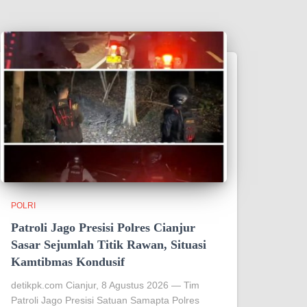
POLRI
Patroli Jago Presisi Polres Cianjur
Sasar Sejumlah Titik Rawan, Situasi
Kamtibmas Kondusif
detikpk.com Cianjur, 8 Agustus 2026 — Tim
Patroli Jago Presisi Satuan Samapta Polres