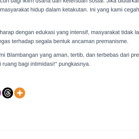
un bagi iklim usaha dan ketertiban sosial. Jika dibiarkan,
 masyarakat hidup dalam ketakutan. Ini yang kami cega
rap dengan edukasi yang intensif, masyarakat tidak lag
egas terhadap segala bentuk ancaman premanisme.
mi Blambangan yang aman, tertib, dan terbebas dari p
 ruang bagi intimidasi!” pungkasnya.