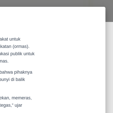
kat untuk
katan (ormas).
kasi publik untuk
mas.
bahwa pihaknya
nyi di balik
nekan, memeras,
egas,” ujar