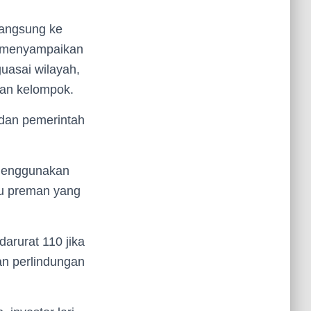
langsung ke
a menyampaikan
uasai wilayah,
gan kelompok.
 dan pemerintah
 menggunakan
tu preman yang
arurat 110 jika
n perlindungan