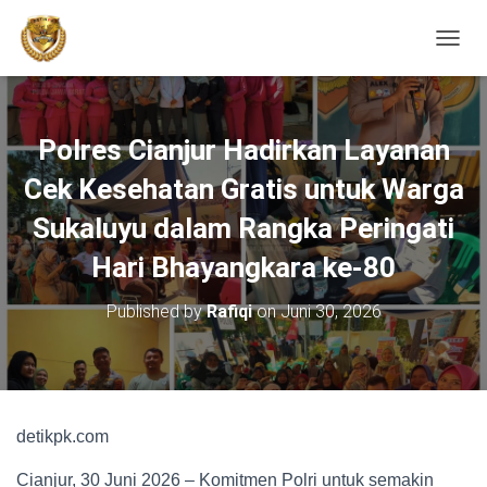
TOGGL
Polres Cianjur Hadirkan Layanan
Cek Kesehatan Gratis untuk Warga
Sukaluyu dalam Rangka Peringati
Hari Bhayangkara ke-80
Published by
Rafiqi
on
Juni 30, 2026
detikpk.com
Cianjur, 30 Juni 2026 – Komitmen Polri untuk semakin