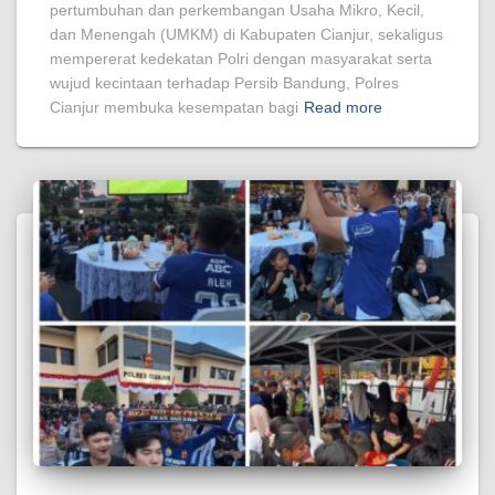
pertumbuhan dan perkembangan Usaha Mikro, Kecil,
dan Menengah (UMKM) di Kabupaten Cianjur, sekaligus
mempererat kedekatan Polri dengan masyarakat serta
wujud kecintaan terhadap Persib Bandung, Polres
Cianjur membuka kesempatan bagi
Read more