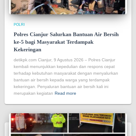
POLRI
Polres Cianjur Salurkan Bantuan Air Bersih
ke-5 bagi Masyarakat Terdampak
Kekeringan
detikpk.com Cianjur, 9 Agustus 2026 – Polres Cianjur
kembali menunjukkan kepedulian dan respons cepat
terhadap kebutuhan masyarakat dengan menyalurkan
bantuan air bersih kepada warga yang terdampak
kekeringan. Penyaluran bantuan air bersih kali ini
merupakan kegiatan
Read more