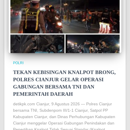
POLRI
TEKAN KEBISINGAN KNALPOT BRONG,
POLRES CIANJUR GELAR OPERASI
GABUNGAN BERSAMA TNI DAN
PEMERINTAH DAERAH
detikpk.com Cianjur, 9 Agustus 2026 — Polres Cianjur
bersama TNI, Subdenpom III/1-1 Cianjur, Satpol PP
Kabupaten Cianjur, dan Dinas Perhubungan Kabupaten
Cianjur menggelar Operasi Gabungan Penindakan dan
Penertiban Knalpot Tidak Sesuai Standar (Knalpot