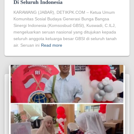
Di Seluruh Indonesia
KARAWANG (JABAR), DETIKPK.COM – Ketua Umum
Komunitas Sosial Budaya Generasi Bunga Bangsa
Sinergi Indonesia (Komsosbud GBSI), Kuswadi, C.ILJ,
mengeluarkan seruan nasional yang ditujukan kepada
seluruh anggota keluarga besar GBSI di seluruh tanah
air. Seruan ini
Read more