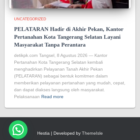
UNCATEGORIZED
PELATARAN Hadir di Akhir Pekan, Kantor
Pertanahan Kota Tangerang Selatan Layani
Masyarakat Tanpa Perantara
detikpk.com Tangsel, 8 Agustus 2026 — Kantor
Pertanahan Kota Tangerang Selatan kembali
menghadirkan Pelayanan Tanah Akhir Pekan
(PELATARAN) sebagai bentuk komitmen dalam
memberikan pelayanan pertanahan yang mudah, cepat,
dan dapat diakses langsung oleh masyarakat.
Pelaksanaan
Read more
Hestia | Developed by
ThemeIsle