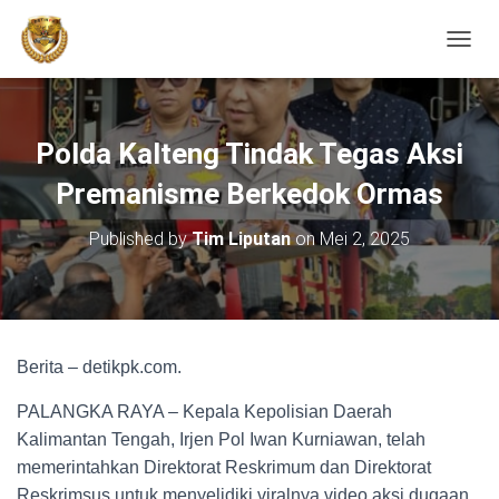
TOGGL
Polda Kalteng Tindak Tegas Aksi
Premanisme Berkedok Ormas
Published by
Tim Liputan
on
Mei 2, 2025
Berita – detikpk.com.
PALANGKA RAYA – Kepala Kepolisian Daerah
Kalimantan Tengah, Irjen Pol Iwan Kurniawan, telah
memerintahkan Direktorat Reskrimum dan Direktorat
Reskrimsus untuk menyelidiki viralnya video aksi dugaan