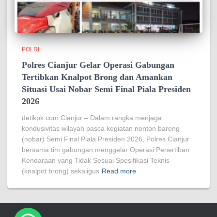
POLRI
Polres Cianjur Gelar Operasi Gabungan
Tertibkan Knalpot Brong dan Amankan
Situasi Usai Nobar Semi Final Piala Presiden
2026
detikpk.com Cianjur – Dalam rangka menjaga
kondusivitas wilayah pasca kegiatan nonton bareng
(nobar) Semi Final Piala Presiden 2026, Polres Cianjur
bersama tim gabungan menggelar Operasi Penertiban
Kendaraan yang Tidak Sesuai Spesifikasi Teknis
(knalpot brong) sekaligus
Read more