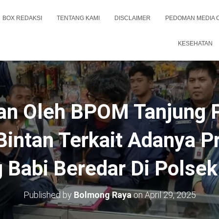
BOX REDAKSI
TENTANG KAMI
DISCLAIMER
PEDOMAN MEDIA 
KESEHATAN
n Oleh BPOM Tanjung 
intan Terkait Adanya P
Babi Beredar Di Polsek 
Published by
Bolmong Raya
on
April 29, 2025