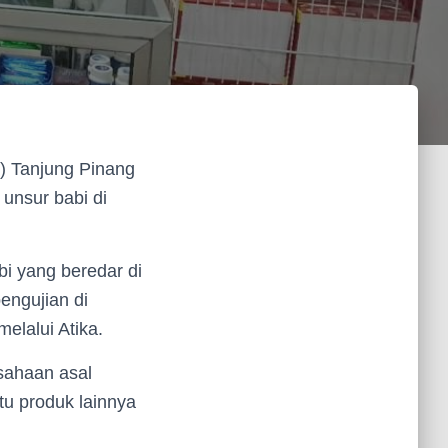
) Tanjung Pinang
nsur babi di
i yang beredar di
engujian di
lalui Atika.
sahaan asal
tu produk lainnya