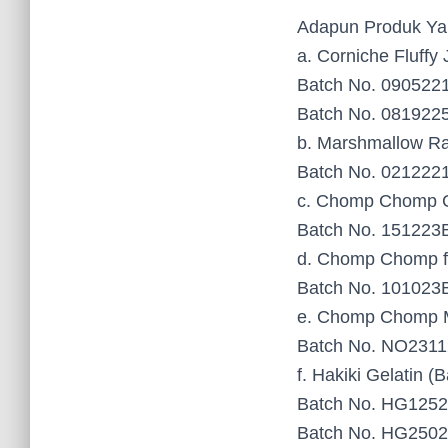
Adapun Produk Ya
a. Corniche Fluffy 
Batch No. 090522
Batch No. 081922
b. Marshmallow Ra
Batch No. 021222
c. Chomp Chomp C
Batch No. 151223
d. Chomp Chomp f
Batch No. 101023
e. Chomp Chomp M
Batch No. NO231
f. Hakiki Gelatin
Batch No. HG125
Batch No. HG250