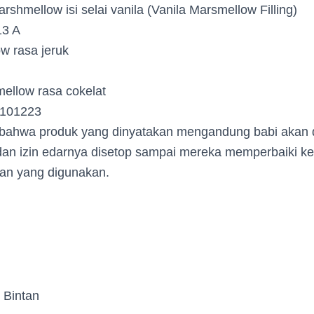
rshmellow isi selai vanila (Vanila Marsmellow Filling)
13 A
w rasa jeruk
ellow rasa cokelat
-101223
bahwa produk yang dinyatakan mengandung babi akan 
dan izin edarnya disetop sampai mereka memperbaiki k
an yang digunakan.
 Bintan