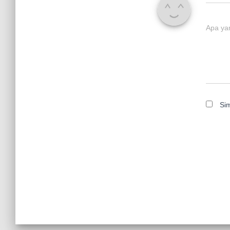
Apa ya
Si