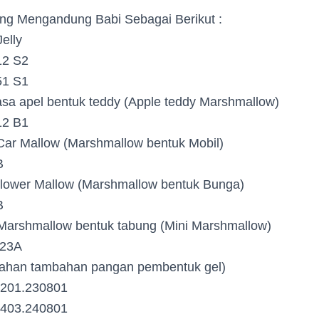
ng Mengandung Babi Sebagai Berikut :
Jelly
12 S2
51 S1
sa apel bentuk teddy (Apple teddy Marshmallow)
12 B1
ar Mallow (Marshmallow bentuk Mobil)
B
lower Mallow (Marshmallow bentuk Bunga)
B
arshmallow bentuk tabung (Mini Marshmallow)
123A
 (Bahan tambahan pangan pembentuk gel)
2201.230801
2403.240801