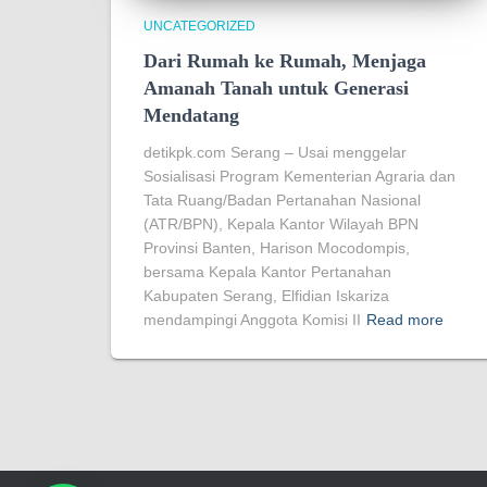
UNCATEGORIZED
Dari Rumah ke Rumah, Menjaga
Amanah Tanah untuk Generasi
Mendatang
detikpk.com Serang – Usai menggelar
Sosialisasi Program Kementerian Agraria dan
Tata Ruang/Badan Pertanahan Nasional
(ATR/BPN), Kepala Kantor Wilayah BPN
Provinsi Banten, Harison Mocodompis,
bersama Kepala Kantor Pertanahan
Kabupaten Serang, Elfidian Iskariza
mendampingi Anggota Komisi II
Read more