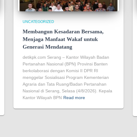
UNCATEGORIZED
Membangun Kesadaran Bersama,
Menjaga Manfaat Wakaf untuk
Generasi Mendatang
detikpk.com Serang – Kantor Wilayah Badan
Pertanahan Nasional (BPN) Provinsi Banten
berkolaborasi dengan Komisi II DPR RI
menggelar Sosialisasi Program Kementerian
Agraria dan Tata Ruang/Badan Pertanahan
Nasional di Serang, Selasa (4/8/2026). Kepala
Kantor Wilayah BPN
Read more