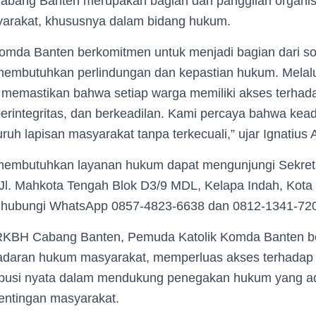
bang Banten merupakan bagian dari panggilan organisa
arakat, khususnya dalam bidang hukum.
omda Banten berkomitmen untuk menjadi bagian dari sol
membutuhkan perlindungan dan kepastian hukum. Mela
n memastikan bahwa setiap warga memiliki akses terha
berintegritas, dan berkeadilan. Kami percaya bahwa kead
ruh lapisan masyarakat tanpa terkecuali,” ujar Ignatius A
membutuhkan layanan hukum dapat mengunjungi Sekret
Jl. Mahkota Tengah Blok D3/9 MDL, Kelapa Indah, Kota
ghubungi WhatsApp 0857-4823-6638 dan 0812-1341-72
RKBH Cabang Banten, Pemuda Katolik Komda Banten b
daran hukum masyarakat, memperluas akses terhadap k
busi nyata dalam mendukung penegakan hukum yang adi
entingan masyarakat.