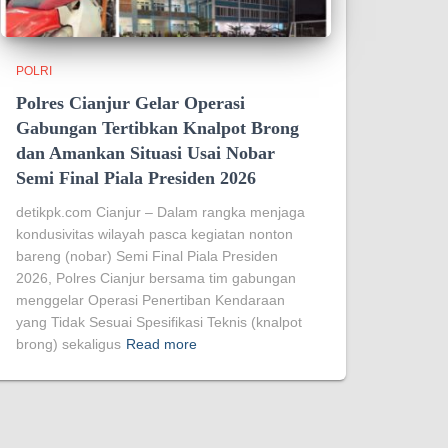
POLRI
Polres Cianjur Gelar Operasi
Gabungan Tertibkan Knalpot Brong
dan Amankan Situasi Usai Nobar
Semi Final Piala Presiden 2026
detikpk.com Cianjur – Dalam rangka menjaga
kondusivitas wilayah pasca kegiatan nonton
bareng (nobar) Semi Final Piala Presiden
2026, Polres Cianjur bersama tim gabungan
menggelar Operasi Penertiban Kendaraan
yang Tidak Sesuai Spesifikasi Teknis (knalpot
brong) sekaligus
Read more