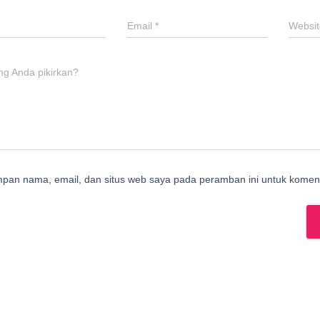
Email
*
Websit
ng Anda pikirkan?
mpan nama, email, dan situs web saya pada peramban ini untuk koment