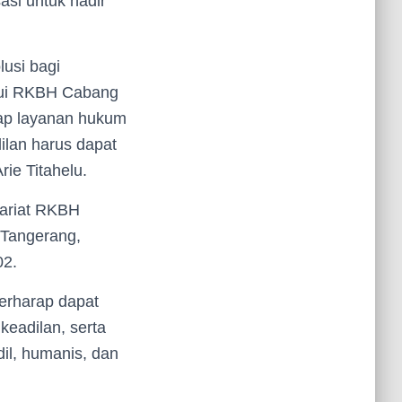
si untuk hadir
usi bagi
lui RKBH Cabang
dap layanan hukum
ilan harus dapat
rie Titahelu.
ariat RKBH
 Tangerang,
02.
erharap dapat
eadilan, serta
l, humanis, dan