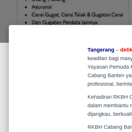
Tangerang
–
deti
keadilan bagi mas
Yayasan Pemuda P
Cabang Banten ya
profesional, berint
Kehadiran RKBH C
dalam membantu m
dijangkau, berkuali
RKBH Cabang Bante