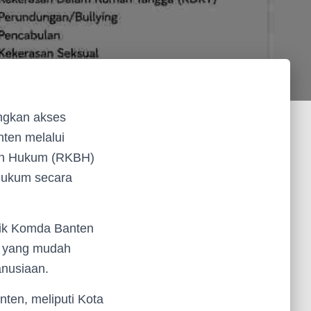
ngkan akses
ten melalui
an Hukum (RKBH)
hukum secara
ik Komda Banten
m yang mudah
anusiaan.
ten, meliputi Kota