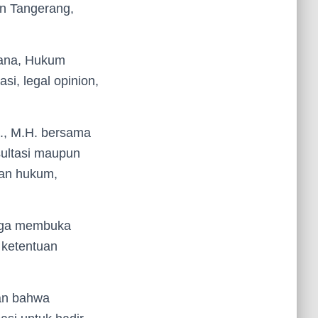
en Tangerang,
dana, Hukum
i, legal opinion,
., M.H. bersama
sultasi maupun
an hukum,
uga membuka
 ketentuan
kan bahwa