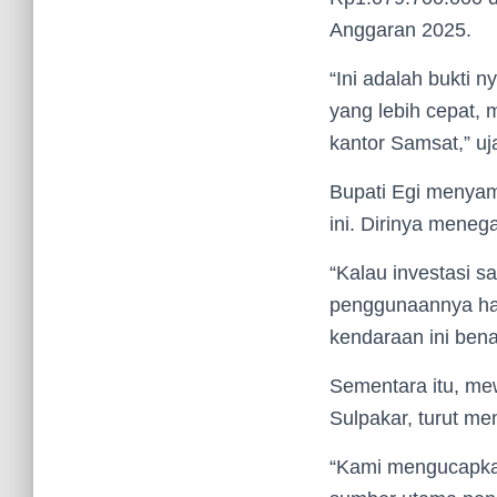
Anggaran 2025.
“Ini adalah bukti 
yang lebih cepat, 
kantor Samsat,” uj
Bupati Egi menyam
ini. Dirinya mene
“Kalau investasi s
penggunaannya har
kendaraan ini bena
Sementara itu, me
Sulpakar, turut m
“Kami mengucapkan