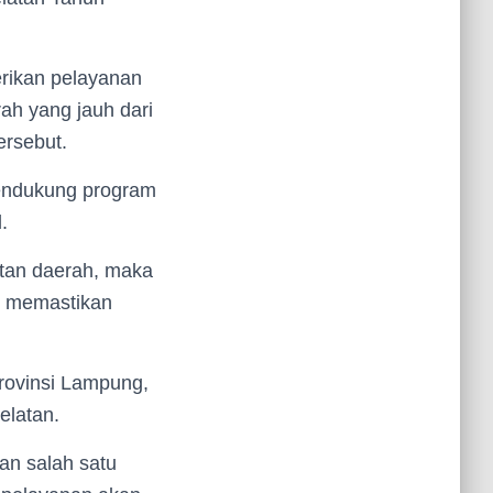
erikan pelayanan
ah yang jauh dari
ersebut.
mendukung program
.
atan daerah, maka
k memastikan
rovinsi Lampung,
elatan.
an salah satu