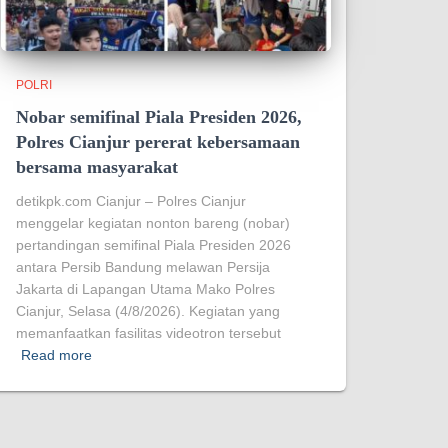
POLRI
Nobar semifinal Piala Presiden 2026,
Polres Cianjur pererat kebersamaan
bersama masyarakat
detikpk.com Cianjur – Polres Cianjur
menggelar kegiatan nonton bareng (nobar)
pertandingan semifinal Piala Presiden 2026
antara Persib Bandung melawan Persija
Jakarta di Lapangan Utama Mako Polres
Cianjur, Selasa (4/8/2026). Kegiatan yang
memanfaatkan fasilitas videotron tersebut
Read more