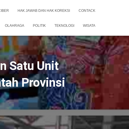
CIBER
HAK JAWAB DAN HAK KOREKSI
CONTACK
OLAHRAGA
POLITIK
TEKNOLOGI
WISATA
 Satu Unit
tah Provinsi