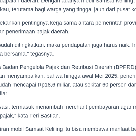
apatan daerah. Dengan adanya mobil Samsat Keliling,
kau, terutama bagi warga yang tinggal jauh dari pusat ko
ekankan pentingnya kerja sama antara pemerintah prov
n penerimaan pajak daerah.
udah ditingkatkan, maka pendapatan juga harus naik. In
ta bersama,” tegasnya.
a Badan Pengelola Pajak dan Retribusi Daerah (BPPR
tian menyampaikan, bahwa hingga awal Mei 2025, peneri
dah mencapai Rp18,6 miliar, atau sekitar 60 persen dar
iar.
ovasi, termasuk menambah merchant pembayaran agar m
jak,” kata Feri Bastian.
iran mobil Samsat Keliling itu bisa membawa manfaat b