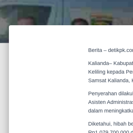
Berita – detikpk.c
Kalianda– Kabupat
Keliling kepada P
Samsat Kalianda, 
Penyerahan dilaku
Asisten Administr
dalam meningkatka
Diketahui, hibah 
Rp1.079.700.000 