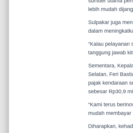
sumber utama pend
lebih mudah dijang
Sulpakar juga men
dalam meningkatka
“Kalau pelayanan s
tanggung jawab ki
Sementara, Kepal
Selatan, Feri Bas
pajak kendaraan su
sebesar Rp30,9 mil
“Kami terus berin
mudah membayar pa
Diharapkan, kehad