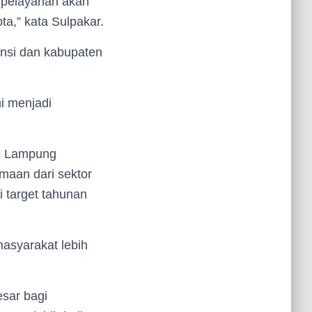
 pelayanan akan
ta,” kata Sulpakar.
insi dan kabupaten
i menjadi
D) Lampung
maan dari sektor
i target tahunan
asyarakat lebih
esar bagi