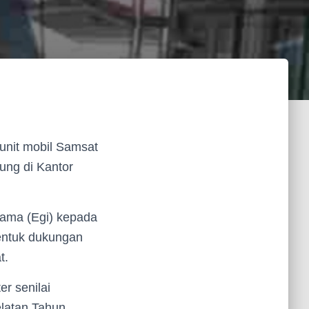
unit mobil Samsat
ung di Kantor
tama (Egi) kepada
bentuk dukungan
t.
r senilai
latan Tahun