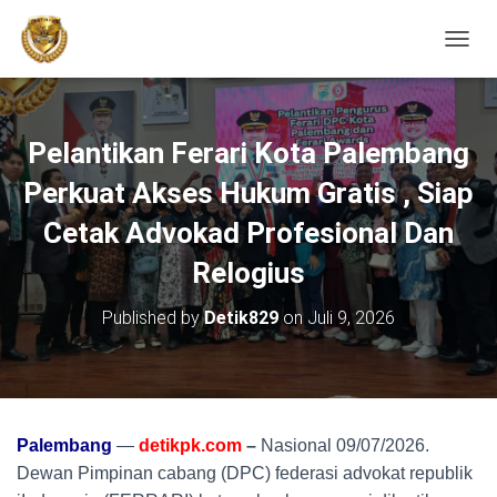
TOGGL
Pelantikan Ferari Kota Palembang
Perkuat Akses Hukum Gratis , Siap
Cetak Advokad Profesional Dan
Relogius
Published by
Detik829
on
Juli 9, 2026
Palembang
—
detikpk.com
–
Nasional 09/07/2026.
Dewan Pimpinan cabang (DPC) federasi advokat republik