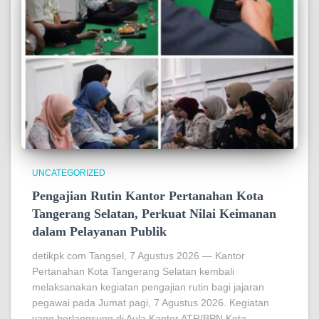
UNCATEGORIZED
Pengajian Rutin Kantor Pertanahan Kota
Tangerang Selatan, Perkuat Nilai Keimanan
dalam Pelayanan Publik
detikpk com Tangsel, 7 Agustus 2026 — Kantor
Pertanahan Kota Tangerang Selatan kembali
melaksanakan kegiatan pengajian rutin bagi jajaran
pegawai pada Jumat pagi, 7 Agustus 2026. Kegiatan
yang berlangsung di Aula Kantor ATR/BPN Kota