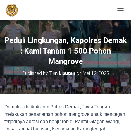
TOGGL
Peduli Lingkungan, Kapolres Demak
: Kami Tanam 1.500 Pohon
Mangrove
Published by
Tim Liputan
on
Mei 12, 2025
Demak – detikpk.com.Polres Demak, Jawa Tengah,
melakukan penanaman pohon mangrove untuk mencegah
terjadinya abrasi dan banjir rob di Pantai Glagah Wangi,
Desa Tambakbulusan, Kecamatan Karangtengah,