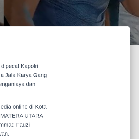
dipecat Kapolri
ga Jala Karya Gang
enganiaya dan
dia online di Kota
 SUMATERA UTARA
ammad Fauzi
wan.