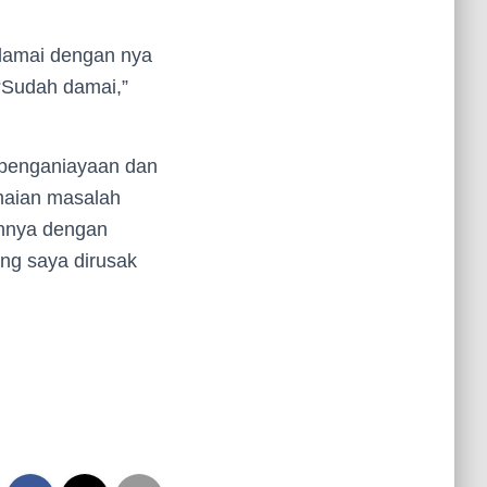
rdamai dengan nya
“Sudah damai,”
 penganiayaan dan
maian masalah
annya dengan
ng saya dirusak