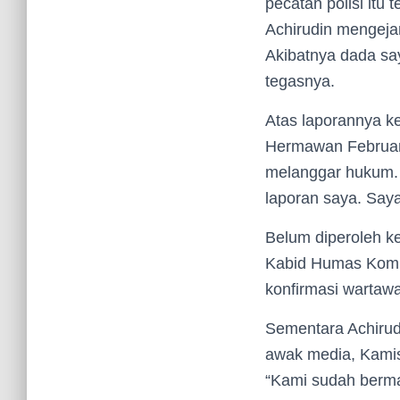
pecatan polisi itu
Achirudin mengejar
Akibatnya dada say
tegasnya.
Atas laporannya k
Hermawan Februant
melanggar hukum. 
laporan saya. Saya
Belum diperoleh 
Kabid Humas Kombe
konfirmasi wartaw
Sementara Achiru
awak media, Kamis
“Kami sudah berma