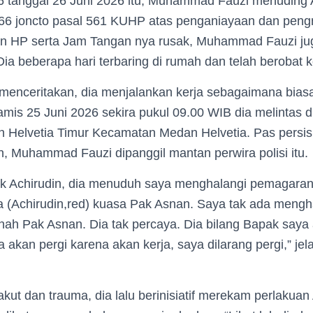
 tanggal 26 Juni 2026 itu, Muhammad Fauzi menuding 
66 joncto pasal 561 KUHP atas penganiayaan dan pengr
an HP serta Jam Tangan nya rusak, Muhammad Fauzi ju
ia beberapa hari terbaring di rumah dan telah berobat ke
nceritakan, dia menjalankan kerja sebagaimana bias
is 25 Juni 2026 sekira pukul 09.00 WIB dia melintas d
 Helvetia Timur Kecamatan Medan Helvetia. Pas persis 
, Muhammad Fauzi dipanggil mantan perwira polisi itu.
ak Achirudin, dia menuduh saya menghalangi pemagaran 
a (Achirudin,red) kuasa Pak Asnan. Saya tak ada mengh
ah Pak Asnan. Dia tak percaya. Dia bilang Bapak saya 
 akan pergi karena akan kerja, saya dilarang pergi,” 
ut dan trauma, dia lalu berinisiatif merekam perlakuan 