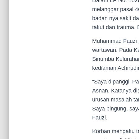
Dalam LP No. 1026
melanggar pasal 4
badan nya sakit d
takut dan trauma. D
Muhammad Fauzi me
wartawan. Pada Kam
Sinumba Kelurahan
kediaman Achirudin
“Saya dipanggil P
Asnan. Katanya di
urusan masalah tan
Saya bingung, saya
Fauzi.
Korban mengaku tak