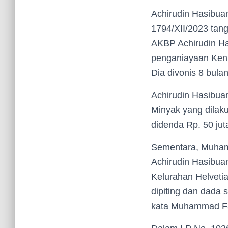
Achirudin Hasibua
1794/XII/2023 tan
AKBP Achirudin Has
penganiayaan Ken 
Dia divonis 8 bulan
Achirudin Hasibua
Minyak yang dilak
didenda Rp. 50 jut
Sementara, Muham
Achirudin Hasibua
Kelurahan Helveti
dipiting dan dada 
kata Muhammad Fa