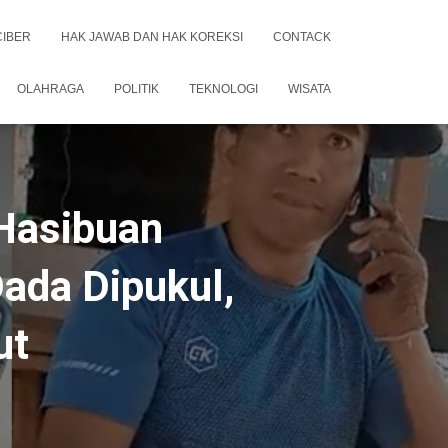
CIBER
HAK JAWAB DAN HAK KOREKSI
CONTACK
OLAHRAGA
POLITIK
TEKNOLOGI
WISATA
 Hasibuan
ada Dipukul,
ut