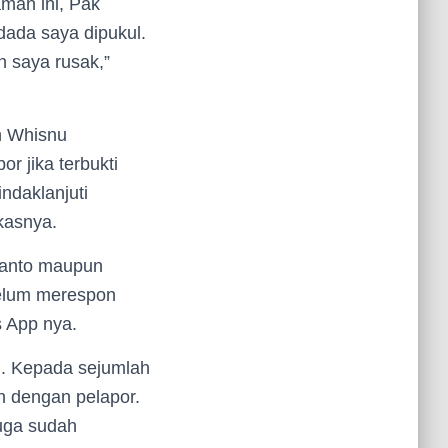
aman ini, Pak
dada saya dipukul.
n saya rusak,”
n Whisnu
 jika terbukti
ndaklanjuti
kasnya.
uanto maupun
belum merespon
s App nya.
. Kepada sejumlah
n dengan pelapor.
uga sudah