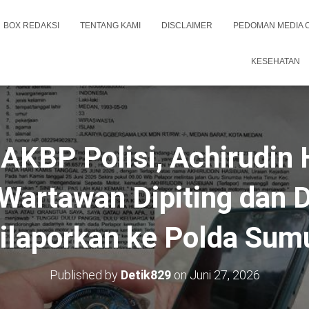
BOX REDAKSI
TENTANG KAMI
DISCLAIMER
PEDOMAN MEDIA 
KESEHATAN
AKBP Polisi, Achirudin
artawan Dipiting dan D
ilaporkan ke Polda Sum
Published by
Detik829
on
Juni 27, 2026