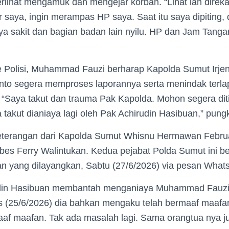
 terlihat mengamuk dan mengejar korban. “Lihat lah direk
 saya, ingin merampas HP saya. Saat itu saya dipiting, 
a sakit dan bagian badan lain nyilu. HP dan Jam Tanga
e Polisi, Muhammad Fauzi berharap Kapolda Sumut Irje
o segera memproses laporannya serta menindak terlapor
“Saya takut dan trauma Pak Kapolda. Mohon segera diti
 takut dianiaya lagi oleh Pak Achirudin Hasibuan,” pung
keterangan dari Kapolda Sumut Whisnu Hermawan Febr
s Ferry Walintukan. Kedua pejabat Polda Sumut ini 
an yang dilayangkan, Sabtu (27/6/2026) via pesan What
din Hasibuan membantah menganiaya Muhammad Fauzi
 (25/6/2026) dia bahkan mengaku telah bermaaf maafa
af maafan. Tak ada masalah lagi. Sama orangtua nya j