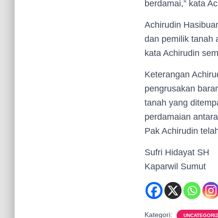
berdamai,” kata Ac
Achirudin Hasibua
dan pemilik tanah
kata Achirudin sem
Keterangan Achir
pengrusakan baran
tanah yang ditemp
perdamaian antara
Pak Achirudin telah
Sufri Hidayat SH
Kaparwil Sumut
Kategori:
UNCATEGORI