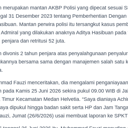
n merupakan mantan AKBP Polisi yang dipecat sesuai S
ggal 31 Desember 2023 tentang Pemberhentian Dengan 
ibuan. Mantan perwira polisi itu tersangkut kasus pem
Admiral yang dilakukan anaknya Aditya Hasibuan pada t
 penjara dan retritusi 52 juta.
n divonis 2 tahun penjara atas penyalahgunaan penyalu
ukannya bersama sama dengan manajemen salah satu ko
a.
mad Fauzi menceritakan, dia mengalami penganiayaan
n pada Kamis 25 Juni 2026 sekira pukul 09.00 WIB di J
a Timur Kecamatan Medan Helvetia. “Saya dianiaya Achi
saya dipukul hingga badan sakit serta HP dan Jam Tanga
uzi, Jumat (26/6/2026) usai membuat laporan ke SPKT