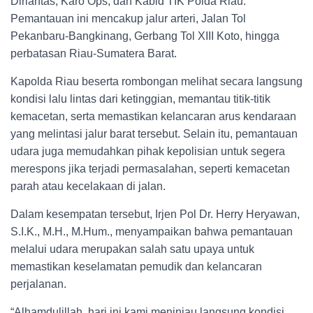
Dirlantas, Karo Ops, dan Kabid TIK Polda Riau.
Pemantauan ini mencakup jalur arteri, Jalan Tol
Pekanbaru-Bangkinang, Gerbang Tol XIII Koto, hingga
perbatasan Riau-Sumatera Barat.
Kapolda Riau beserta rombongan melihat secara langsung
kondisi lalu lintas dari ketinggian, memantau titik-titik
kemacetan, serta memastikan kelancaran arus kendaraan
yang melintasi jalur barat tersebut. Selain itu, pemantauan
udara juga memudahkan pihak kepolisian untuk segera
merespons jika terjadi permasalahan, seperti kemacetan
parah atau kecelakaan di jalan.
Dalam kesempatan tersebut, Irjen Pol Dr. Herry Heryawan,
S.I.K., M.H., M.Hum., menyampaikan bahwa pemantauan
melalui udara merupakan salah satu upaya untuk
memastikan keselamatan pemudik dan kelancaran
perjalanan.
“Alhamdulillah, hari ini kami meninjau langsung kondisi