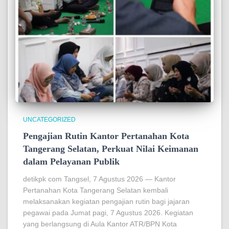
UNCATEGORIZED
Pengajian Rutin Kantor Pertanahan Kota
Tangerang Selatan, Perkuat Nilai Keimanan
dalam Pelayanan Publik
detikpk com Tangsel, 7 Agustus 2026 — Kantor
Pertanahan Kota Tangerang Selatan kembali
melaksanakan kegiatan pengajian rutin bagi jajaran
pegawai pada Jumat pagi, 7 Agustus 2026. Kegiatan
yang berlangsung di Aula Kantor ATR/BPN Kota